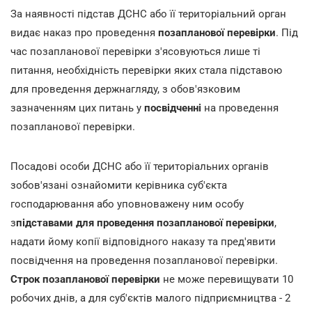
За наявності підстав ДСНС або її територіальний орган
видає наказ про проведення
позапланової перевірки
. Під
час позапланової перевірки з'ясовуються лише ті
питання, необхідність перевірки яких стала підставою
для проведення держнагляду, з обов'язковим
зазначенням цих питань у
посвідченні
на проведення
позапланової перевірки.
Посадові особи ДСНС або її територіальних органів
зобов'язані ознайомити керівника суб'єкта
господарювання або уповноважену ним особу
з
підставами для проведення позапланової перевірки
,
надати йому копії відповідного наказу та пред'явити
посвідчення на проведення позапланової перевірки.
Строк позапланової перевірки
не може перевищувати 10
робочих днів, а для суб'єктів малого підприємництва - 2