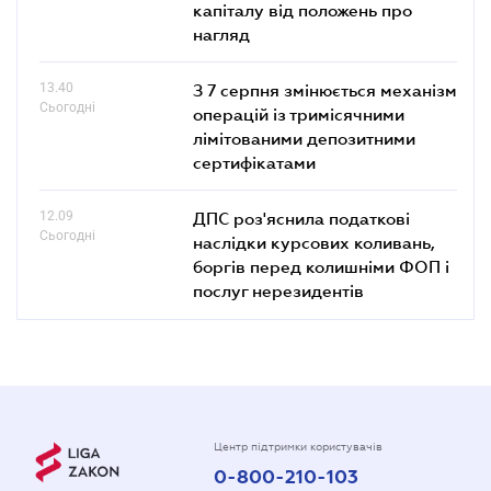
капіталу від положень про
нагляд
13.40
З 7 серпня змінюється механізм
Сьогодні
операцій із тримісячними
лімітованими депозитними
сертифікатами
12.09
ДПС роз'яснила податкові
Сьогодні
наслідки курсових коливань,
боргів перед колишніми ФОП і
послуг нерезидентів
Центр підтримки користувачів
0-800-210-103