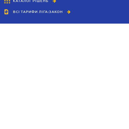
КАТАЛОГ РІШЕНЬ
ВСІ ТАРИФИ ЛІГА:ЗАКОН
Співробітництво
Агенти
Дилери
Політика конфіденційності
Умови використання сайту
Реклама
Блог
Новини компанії
Керівництва
Каталоги компаній
Теми в центрі уваги