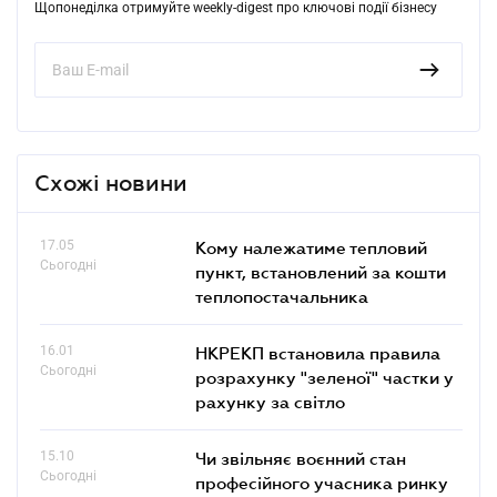
Щопонеділка отримуйте weekly-digest про ключові події бізнесу
Схожі новини
17.05
Кому належатиме тепловий
Сьогодні
пункт, встановлений за кошти
теплопостачальника
16.01
НКРЕКП встановила правила
Сьогодні
розрахунку "зеленої" частки у
рахунку за світло
15.10
Чи звільняє воєнний стан
Сьогодні
професійного учасника ринку