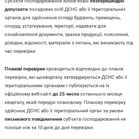
Суб'єкти господарювання зобов'язані
бе
з
перешкодно
допускати
посадових осіб ДСНС або її територіальних
органів для здійснення огляду будівель, приміщень,
споруд, устаткування, території, надавати для
ознайомлення документи, зразки продукції, пояснення,
довідки, відомості, матеріали з питань, які виникають під
час перевірки.
Планові перевірки
проводяться відповідно до планів
перевірок, які щокварталу затверджуються ДСНС або її
територіальними органами і публікуються на їх
офіційному веб-сайті
до 25 числа
останнього місяця
кварталу, який передує плановому. Планову перевірку
здійснює ДСНС або її територіальний орган за умови
письмового повідомлення
суб'єкта господарювання не
пізніше ніж за 10 днів до дня перевірки.