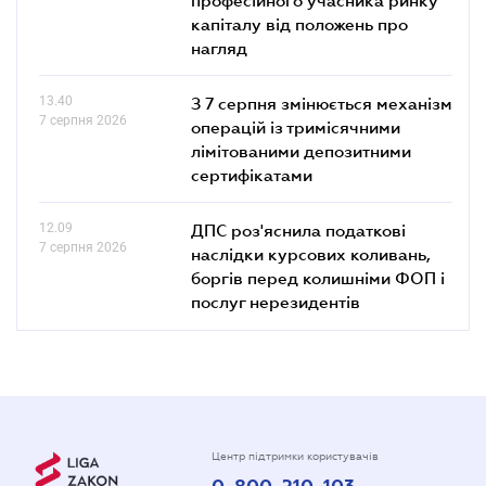
капіталу від положень про
нагляд
13.40
З 7 серпня змінюється механізм
7 серпня 2026
операцій із тримісячними
лімітованими депозитними
сертифікатами
12.09
ДПС роз'яснила податкові
7 серпня 2026
наслідки курсових коливань,
боргів перед колишніми ФОП і
послуг нерезидентів
Центр підтримки користувачів