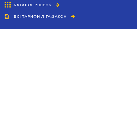
КАТАЛОГ РІШЕНЬ
ВСІ ТАРИФИ ЛІГА:ЗАКОН
Співробітництво
Агенти
Дилери
Політика конфіденційності
Умови використання сайту
Реклама
Блог
Новини компанії
Керівництва
Каталоги компаній
Теми в центрі уваги