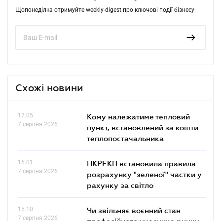
Щопонеділка отримуйте weekly-digest про ключові події бізнесу
Схожі новини
17.05
Кому належатиме тепловий
7 серпня 2026
пункт, встановлений за кошти
теплопостачальника
16.01
НКРЕКП встановила правила
7 серпня 2026
розрахунку "зеленої" частки у
рахунку за світло
15.10
Чи звільняє воєнний стан
7 серпня 2026
професійного учасника ринку