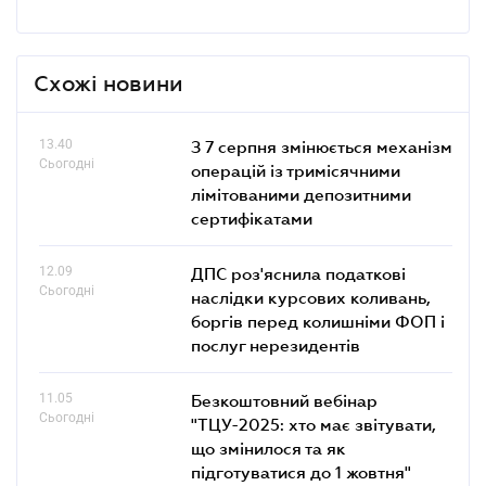
Схожі новини
13.40
З 7 серпня змінюється механізм
Сьогодні
операцій із тримісячними
лімітованими депозитними
сертифікатами
12.09
ДПС роз'яснила податкові
Сьогодні
наслідки курсових коливань,
боргів перед колишніми ФОП і
послуг нерезидентів
11.05
Безкоштовний вебінар
Сьогодні
"ТЦУ-2025: хто має звітувати,
що змінилося та як
підготуватися до 1 жовтня"