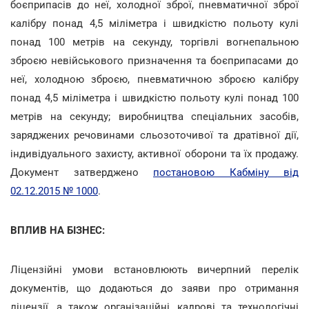
боєприпасів до неї, холодної зброї, пневматичної зброї
калібру понад 4,5 міліметра і швидкістю польоту кулі
понад 100 метрів на секунду, торгівлі вогнепальною
зброєю невійськового призначення та боєприпасами до
неї, холодною зброєю, пневматичною зброєю калібру
понад 4,5 міліметра і швидкістю польоту кулі понад 100
метрів на секунду; виробництва спеціальних засобів,
заряджених речовинами сльозоточивої та дратівної дії,
індивідуального захисту, активної оборони та їх продажу.
Документ затверджено
постановою Кабміну від
02.12.2015 № 1000
.
ВПЛИВ НА БІЗНЕС:
Ліцензійні умови встановлюють вичерпний перелік
документів, що додаються до заяви про отримання
ліцензії, а також організаційні, кадрові та технологічні