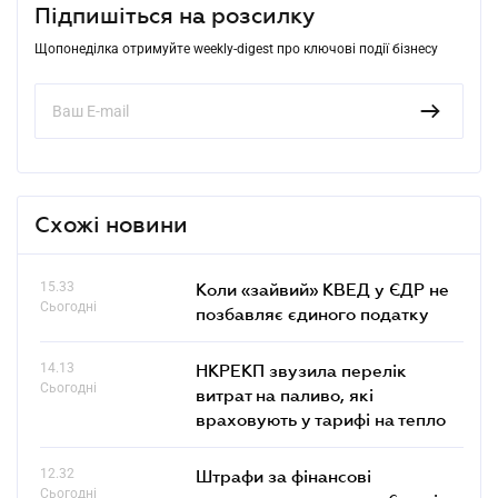
Підпишіться на розсилку
Щопонеділка отримуйте weekly-digest про ключові події бізнесу
Схожі новини
15.33
Коли «зайвий» КВЕД у ЄДР не
Сьогодні
позбавляє єдиного податку
14.13
НКРЕКП звузила перелік
Сьогодні
витрат на паливо, які
враховують у тарифі на тепло
12.32
Штрафи за фінансові
Сьогодні