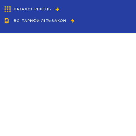
КАТАЛОГ РІШЕНЬ
ВСІ ТАРИФИ ЛІГА:ЗАКОН
Співробітництво
Агенти
Дилери
Політика конфіденційності
Умови використання сайту
Реклама
Блог
Новини компанії
Керівництва
Каталоги компаній
Теми в центрі уваги