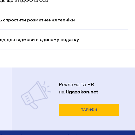
ць: що з ПДФОта ЄСВ
 спростити розмитнення техніки
ід для відмови в єдиному податку
Реклама та PR
ligazakon.net
на
ТАРИФИ