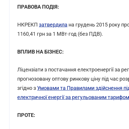
ПРАВОВА ПОДІЯ:
НКРЕКП
затвердила
на грудень 2015 року про
1160,41 грн за 1 МВт·год (без ПДВ).
ВПЛИВ НА БІЗНЕС:
Ліцензіати з постачання електроенергії за 
прогнозовану оптову ринкову ціну під час ро
згідно з
Умовами та Правилами здійснення пі
електричної енергії за регульованим тарифо
ПРОТЕ: