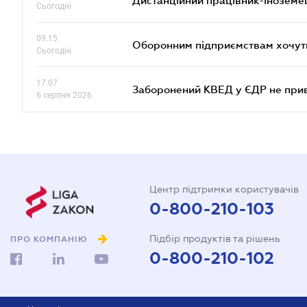
Дистанційний працівник-іноземе
Сьогодні
09.15
Оборонним підприємствам хочуть
Сьогодні
17.07
Заборонений КВЕД у ЄДР не прив
6 серпня 2026
Центр підтримки користувачів
0-800-210-103
Підбір продуктів та рішень
ПРО КОМПАНІЮ
0-800-210-102