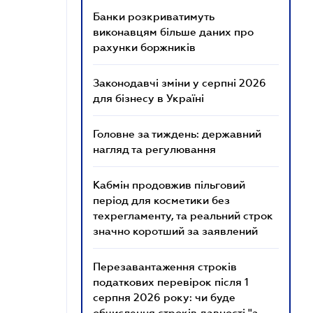
Банки розкриватимуть
виконавцям більше даних про
рахунки боржників
Законодавчі зміни у серпні 2026
для бізнесу в Україні
Головне за тиждень: державний
нагляд та регулювання
Кабмін продовжив пільговий
період для косметики без
техрегламенту, та реальний строк
значно коротший за заявлений
Перезавантаження строків
податкових перевірок після 1
серпня 2026 року: чи буде
обчислення строків давності "з