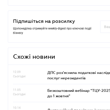
Підпишіться на розсилку
Щопонеділка отримуйте weekly-digest про ключові події
бізнесу
Схожі новини
12.09
ДПС роз'яснила податкові наслід
Сьогодні
послуг нерезидентів
11.05
Безкоштовний вебінар "ТЦУ-2025: 
Сьогодні
до 1 жовтня"
10.14