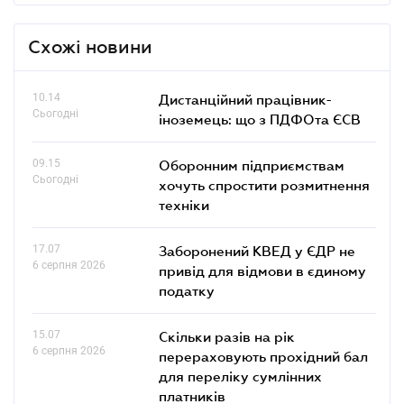
Схожі новини
10.14
Дистанційний працівник-
Сьогодні
іноземець: що з ПДФОта ЄСВ
09.15
Оборонним підприємствам
Сьогодні
хочуть спростити розмитнення
техніки
17.07
Заборонений КВЕД у ЄДР не
6 серпня 2026
привід для відмови в єдиному
податку
15.07
Скільки разів на рік
6 серпня 2026
перераховують прохідний бал
для переліку сумлінних
платників