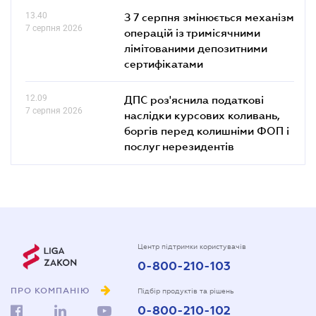
13.40
З 7 серпня змінюється механізм
7 серпня 2026
операцій із тримісячними
лімітованими депозитними
сертифікатами
12.09
ДПС роз'яснила податкові
7 серпня 2026
наслідки курсових коливань,
боргів перед колишніми ФОП і
послуг нерезидентів
Центр підтримки користувачів
0-800-210-103
ПРО КОМПАНІЮ
Підбір продуктів та рішень
0-800-210-102