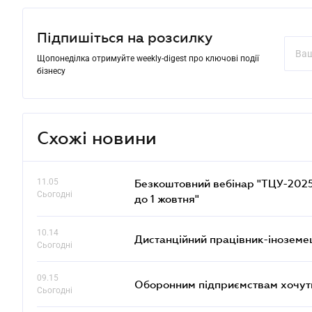
Підпишіться на розсилку
Щопонеділка отримуйте weekly-digest про ключові події
бізнесу
Схожі новини
11.05
Безкоштовний вебінар "ТЦУ-2025: 
Сьогодні
до 1 жовтня"
10.14
Дистанційний працівник-іноземе
Сьогодні
09.15
Оборонним підприємствам хочуть
Сьогодні