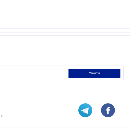
увійти
н.