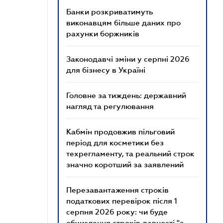
Банки розкриватимуть
виконавцям більше даних про
рахунки боржників
Законодавчі зміни у серпні 2026
для бізнесу в Україні
Головне за тиждень: державний
нагляд та регулювання
Кабмін продовжив пільговий
період для косметики без
техрегламенту, та реальний строк
значно коротший за заявлений
Перезавантаження строків
податкових перевірок після 1
серпня 2026 року: чи буде
обчислення строків давності "з