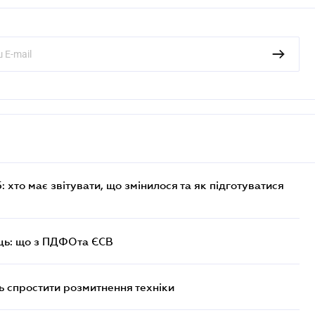
хто має звітувати, що змінилося та як підготуватися
ць: що з ПДФОта ЄСВ
 спростити розмитнення техніки