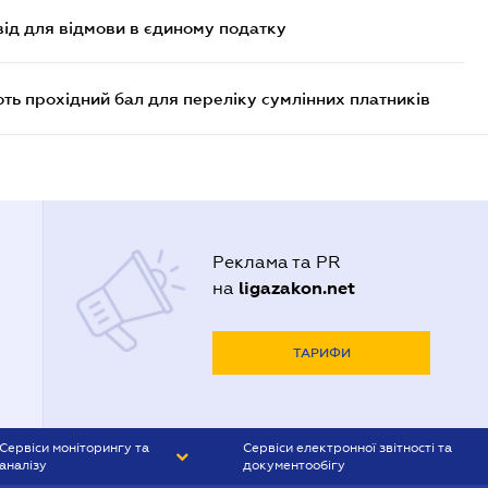
ід для відмови в єдиному податку
ють прохідний бал для переліку сумлінних платників
Реклама та PR
ligazakon.net
на
ТАРИФИ
Сервіси моніторингу та
Сервіси електронної звітності та
аналізу
документообігу