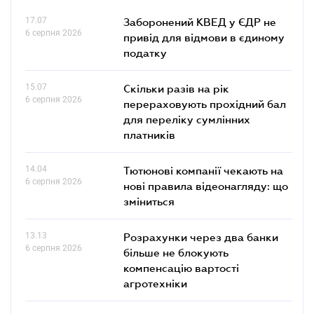
17.07
Заборонений КВЕД у ЄДР не
6 серпня 2026
привід для відмови в єдиному
податку
15.07
Скільки разів на рік
6 серпня 2026
перераховують прохідний бал
для переліку сумлінних
платників
14.04
Тютюнові компанії чекають на
6 серпня 2026
нові правила відеонагляду: що
зміниться
13.13
Розрахунки через два банки
6 серпня 2026
більше не блокують
компенсацію вартості
агротехніки