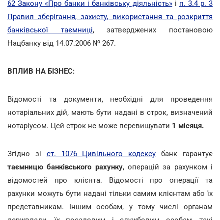
62 Закону «Про банки і банківську діяльність»
і
п. 3.4 р. 3
Правил зберігання, захисту, використання та розкриття
банківської таємниці
, затверджених постановою
Нацбанку від 14.07.2006 № 267.
ВПЛИВ НА БІЗНЕС:
Відомості та документи, необхідні для проведення
нотаріальних дій, мають бути надані в строк, визначений
нотаріусом. Цей строк не може перевищувати
1 місяця.
Згідно зі
ст. 1076 Цивільного кодексу
банк гарантує
таємницю банківського рахунку
, операцій за рахунком і
відомостей про клієнта. Відомості про операції та
рахунки можуть бути надані тільки самим клієнтам або їх
представникам. Іншим особам, у тому числі органам
держвлади, їх посадовим і службовим особам, такі