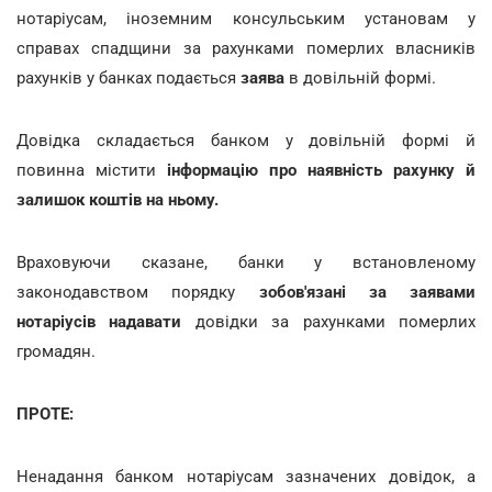
нотаріусам, іноземним консульським установам у
справах спадщини за рахунками померлих власників
рахунків у банках подається
заява
в довільній формі.
Довідка складається банком у довільній формі й
повинна містити
інформацію про наявність рахунку й
залишок коштів на ньому.
Враховуючи сказане, банки у встановленому
законодавством порядку
зобов'язані за заявами
нотаріусів надавати
довідки за рахунками померлих
громадян.
ПРОТЕ:
Ненадання банком нотаріусам зазначених довідок, а