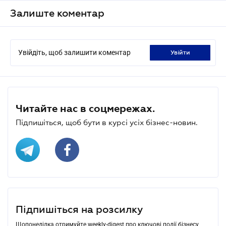
Залиште коментар
Увійдіть, щоб залишити коментар
увійти
Читайте нас в соцмережах.
Підпишіться, щоб бути в курсі усіх бізнес-новин.
Підпишіться на розсилку
Щопонеділка отримуйте weekly-digest про ключові події бізнесу