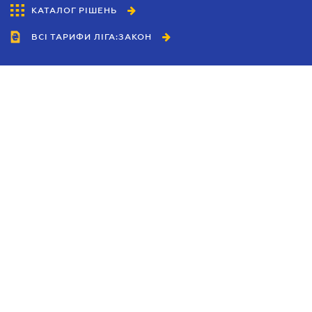
КАТАЛОГ РІШЕНЬ
ВСІ ТАРИФИ ЛІГА:ЗАКОН
Співробітництво
Агенти
Дилери
Політика конфіденційності
Умови використання сайту
Реклама
Блог
Новини компанії
Керівництва
Каталоги компаній
Теми в центрі уваги