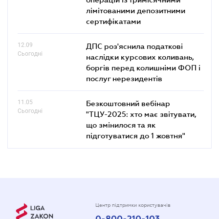
лімітованими депозитними
сертифікатами
12.09
ДПС роз'яснила податкові
Сьогодні
наслідки курсових коливань,
боргів перед колишніми ФОП і
послуг нерезидентів
11.05
Безкоштовний вебінар
Сьогодні
"ТЦУ-2025: хто має звітувати,
що змінилося та як
підготуватися до 1 жовтня"
Центр підтримки користувачів
0-800-210-103