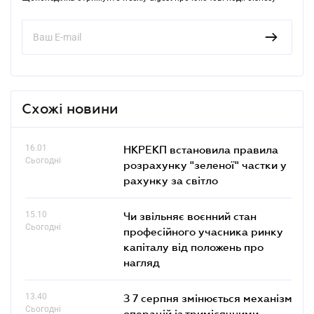
Схожі новини
16.01
НКРЕКП встановила правила
Сьогодні
розрахунку "зеленої" частки у
рахунку за світло
15.10
Чи звільняє воєнний стан
Сьогодні
професійного учасника ринку
капіталу від положень про
нагляд
13.40
З 7 серпня змінюється механізм
Сьогодні
операцій із тримісячними