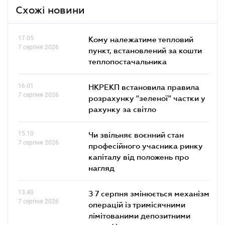
Схожі новини
17.05
Кому належатиме тепловий
7 серпня 2026
пункт, встановлений за кошти
теплопостачальника
16.01
НКРЕКП встановила правила
7 серпня 2026
розрахунку "зеленої" частки у
рахунку за світло
15.10
Чи звільняє воєнний стан
7 серпня 2026
професійного учасника ринку
капіталу від положень про
нагляд
13.40
З 7 серпня змінюється механізм
7 серпня 2026
операцій із тримісячними
лімітованими депозитними