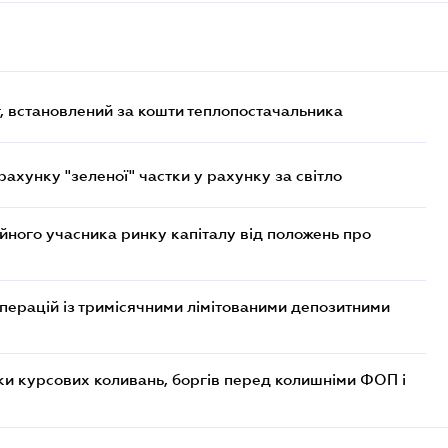
, встановлений за кошти теплопостачальника
хунку "зеленої" частки у рахунку за світло
ійного учасника ринку капіталу від положень про
операцій із тримісячними лімітованими депозитними
ки курсових коливань, боргів перед колишніми ФОП і