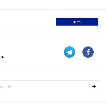
увійти
н.