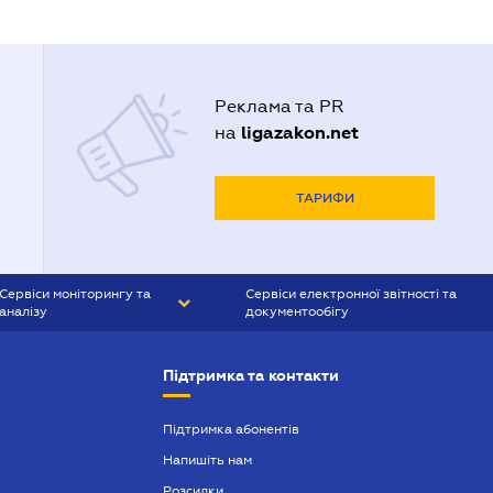
Реклама та PR
ligazakon.net
на
ТАРИФИ
Сервіси моніторингу та
Сервіси електронної звітності та
аналізу
документообігу
CONTR AGENT
Liga:REPORT
Підтримка та контакти
SMS-МАЯК
VERDICTUM
Підтримка абонентів
Напишіть нам
SEMANTRUM
Розсилки