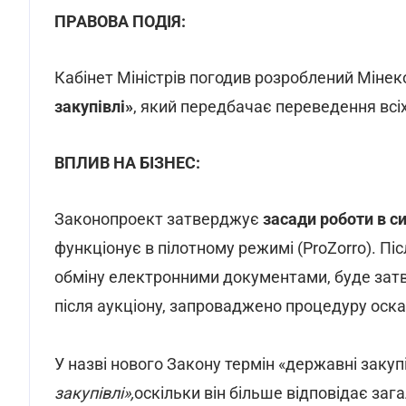
ПРАВОВА ПОДІЯ:
Кабінет Міністрів погодив розроблений Міне
закупівлі»
, який передбачає переведення всі
ВПЛИВ НА БІЗНЕС:
Законопроект затверджує
засади роботи в с
функціонує в пілотному режимі (ProZorro). Пі
обміну електронними документами, буде зат
після аукціону, запроваджено процедуру оска
У назві нового Закону термін «державні закуп
закупівлі»,
оскільки він більше відповідає зага