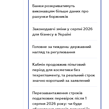
Банки розкриватимуть
виконавцям більше даних про
рахунки боржників
Законодавчі зміни у серпні 2026
для бізнесу в Україні
Головне за тиждень: державний
нагляд та регулювання
Кабмін продовжив пільговий
період для косметики без
техрегламенту, та реальний строк
значно коротший за заявлений
Перезавантаження строків
податкових перевірок після 1
серпня 2026 року: чи буде
обчислення строків давності "з