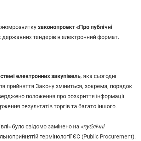
кономрозвитку
законопроект «Про публічні
х державних тендерів в електронний формат.
истемі електронних закупівель
, яка сьогодні
сля прийняття Закону зміниться, зокрема, порядок
верджено положення про розкриття інформації
рження результатів торгів та багато іншого.
івлі» було свідомо замінено на
«публічні
льноприйнятій термінології ЄС (Public Procurement).