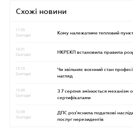
Схожі новини
17.05
Кому належатиме тепловий пункт
Сьогодні
16.01
НКРЕКП встановила правила розра
Сьогодні
15.10
Чи звільняє воєнний стан профес
Сьогодні
нагляд
13.40
З 7 серпня змінюється механізм 
Сьогодні
сертифікатами
12.09
ДПС роз'яснила податкові наслід
Сьогодні
послуг нерезидентів