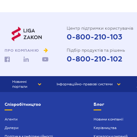
Центр підтримки користувачів
0-800-210-103
Підбір продуктів та рішень
ПРО КОМПАНІЮ
0-800-210-102
Новинні
Інформаційно-правові системи
портали
ЮРЛІГА
Право України
Співробітництво
Блог
БІЗНЕС
ГРАНД
БУХГАЛТЕР.ua
ПРАЙМ
Агенти
Новини компанії
Дилери
Керівництва
БУХГАЛТЕР ПРОФ
Політика конфіденційності
Каталоги компаній