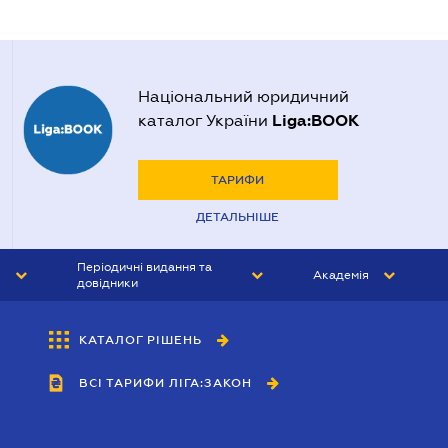
Національний юридичний
Liga:BOOK
каталог України
ТАРИФИ
ДЕТАЛЬНІШЕ
Періодичні видання та
Академія
довідники
ЮРИСТ&ЗАКОН
АКАДЕМІЯ ЛІГА:ЗАКОН
КАТАЛОГ РІШЕНЬ
БУХГАЛТЕР&ЗАКОН
ВСІ ТАРИФИ ЛІГА:ЗАКОН
ВІСНИК МСФЗ
ІНТЕРБУХ