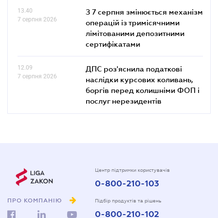
13.40
З 7 серпня змінюється механізм
7 серпня 2026
операцій із тримісячними
лімітованими депозитними
сертифікатами
12.09
ДПС роз'яснила податкові
7 серпня 2026
наслідки курсових коливань,
боргів перед колишніми ФОП і
послуг нерезидентів
Центр підтримки користувачів
0-800-210-103
ПРО КОМПАНІЮ
Підбір продуктів та рішень
0-800-210-102