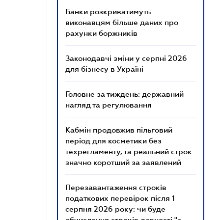
Банки розкриватимуть
виконавцям більше даних про
рахунки боржників
Законодавчі зміни у серпні 2026
для бізнесу в Україні
Головне за тиждень: державний
нагляд та регулювання
Кабмін продовжив пільговий
період для косметики без
техрегламенту, та реальний строк
значно коротший за заявлений
Перезавантаження строків
податкових перевірок після 1
серпня 2026 року: чи буде
обчислення строків давності "з