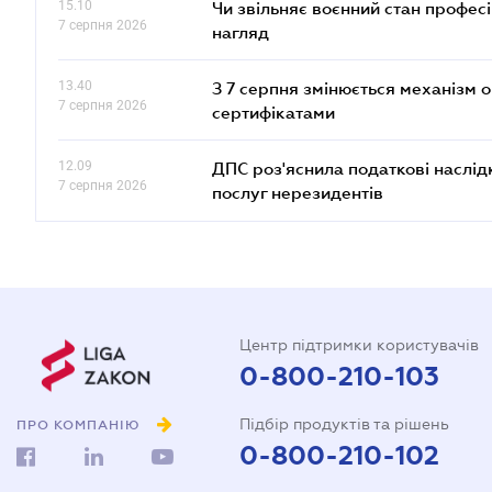
15.10
Чи звільняє воєнний стан профес
7 серпня 2026
нагляд
13.40
З 7 серпня змінюється механізм 
7 серпня 2026
сертифікатами
12.09
ДПС роз'яснила податкові наслід
7 серпня 2026
послуг нерезидентів
Центр підтримки користувачів
0-800-210-103
Підбір продуктів та рішень
ПРО КОМПАНІЮ
0-800-210-102