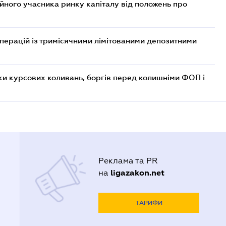
ійного учасника ринку капіталу від положень про
операцій із тримісячними лімітованими депозитними
ки курсових коливань, боргів перед колишніми ФОП і
Реклама та PR
ligazakon.net
на
ТАРИФИ