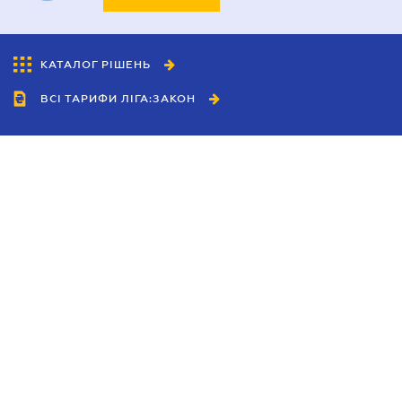
КАТАЛОГ РІШЕНЬ
ВСІ ТАРИФИ ЛІГА:ЗАКОН
Співробітництво
Агенти
Дилери
Політика конфіденційності
Умови використання сайту
Реклама
Блог
Новини компанії
Керівництва