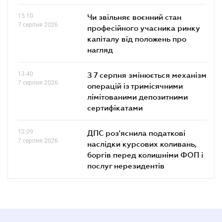
15.10
Чи звільняє воєнний стан
7 серпня 2026
професійного учасника ринку
капіталу від положень про
нагляд
13.40
З 7 серпня змінюється механізм
7 серпня 2026
операцій із тримісячними
лімітованими депозитними
сертифікатами
12.09
ДПС роз'яснила податкові
7 серпня 2026
наслідки курсових коливань,
боргів перед колишніми ФОП і
послуг нерезидентів