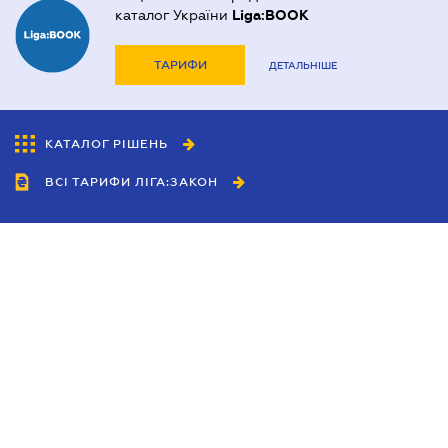
каталог України
Liga:BOOK
ТАРИФИ
ДЕТАЛЬНІШЕ
КАТАЛОГ РІШЕНЬ
ВСІ ТАРИФИ ЛІГА:ЗАКОН
Співробітництво
Агенти
Дилери
Політика конфіденційності
Умови використання сайту
Реклама
Блог