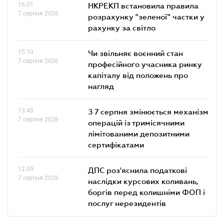
16.01
НКРЕКП встановила правила
7 серпня 2026
розрахунку "зеленої" частки у
рахунку за світло
15.10
Чи звільняє воєнний стан
7 серпня 2026
професійного учасника ринку
капіталу від положень про
нагляд
13.40
З 7 серпня змінюється механізм
7 серпня 2026
операцій із тримісячними
лімітованими депозитними
сертифікатами
12.09
ДПС роз'яснила податкові
7 серпня 2026
наслідки курсових коливань,
боргів перед колишніми ФОП і
послуг нерезидентів