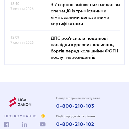
13.40
З 7 серпня змінюється механізм
7 серпня 2026
операцій із тримісячними
лімітованими депозитними
сертифікатами
12.09
ДПС роз'яснила податкові
7 серпня 2026
наслідки курсових коливань,
боргів перед колишніми ФОП і
послуг нерезидентів
Центр підтримки користувачів
0-800-210-103
ПРО КОМПАНІЮ
Підбір продуктів та рішень
0-800-210-102