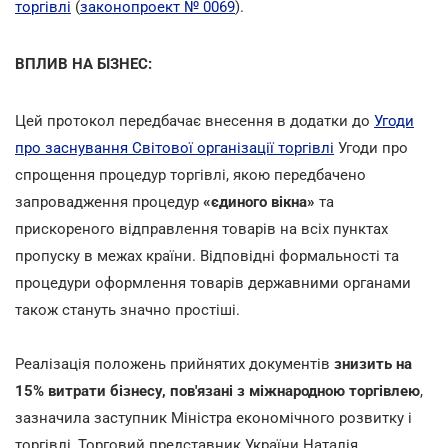
торгівлі
(
законопроект № 0069
).
ВПЛИВ НА БІЗНЕС:
Цей протокол передбачає внесення в додатки до
Угоди
про заснування Світової організації торгівлі
Угоди про
спрощення процедур торгівлі, якою передбачено
запровадження процедур
«єдиного вікна»
та
прискореного відправлення товарів на всіх пунктах
пропуску в межах країни. Відповідні формальності та
процедури оформлення товарів державними органами
також стануть значно простіші.
Реалізація положень прийнятих документів
знизить на
15% витрати бізнесу, пов'язані з міжнародною торгівлею
,
зазначила заступник Міністра економічного розвитку і
торгівлі, Торговий представник України Наталія