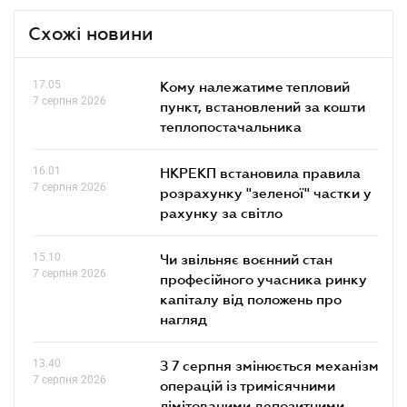
Схожі новини
17.05
Кому належатиме тепловий
7 серпня 2026
пункт, встановлений за кошти
теплопостачальника
16.01
НКРЕКП встановила правила
7 серпня 2026
розрахунку "зеленої" частки у
рахунку за світло
15.10
Чи звільняє воєнний стан
7 серпня 2026
професійного учасника ринку
капіталу від положень про
нагляд
13.40
З 7 серпня змінюється механізм
7 серпня 2026
операцій із тримісячними
лімітованими депозитними