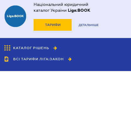
Національний юридичний
каталог України
Liga:BOOK
ТАРИФИ
ДЕТАЛЬНІШЕ
КАТАЛОГ РІШЕНЬ
ВСІ ТАРИФИ ЛІГА:ЗАКОН
Співробітництво
Агенти
Дилери
Політика конфіденційності
Умови використання сайту
Реклама
Блог