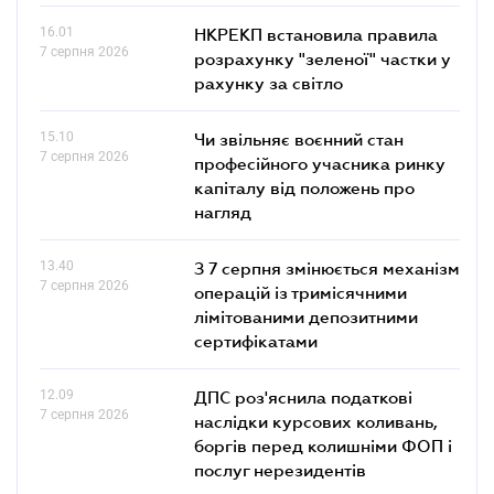
16.01
НКРЕКП встановила правила
7 серпня 2026
розрахунку "зеленої" частки у
рахунку за світло
15.10
Чи звільняє воєнний стан
7 серпня 2026
професійного учасника ринку
капіталу від положень про
нагляд
13.40
З 7 серпня змінюється механізм
7 серпня 2026
операцій із тримісячними
лімітованими депозитними
сертифікатами
12.09
ДПС роз'яснила податкові
7 серпня 2026
наслідки курсових коливань,
боргів перед колишніми ФОП і
послуг нерезидентів