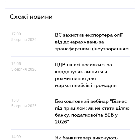
Схожі новини
17.00
ВС захистив експортера олії
5 серпня 2026
від донарахувань за
трансфертним ціноутворенням
16.05
ПДВ на всі посилки з-за
5 серпня 2026
кордону: як зміниться
розмитнення для
маркетплейсів і громадян
15.01
Безкоштовний вебінар "Бізнес
5 серпня 2026
під прицілом: як не стати ціллю
банку, податкової та БЕБ у
2026"
14.09
Як банки тепер виконують