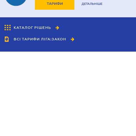
ТАРИФИ
ДЕТАЛЬНІШЕ
КАТАЛОГ РІШЕНЬ
ВСІ ТАРИФИ ЛІГА:ЗАКОН
Співробітництво
Агенти
Дилери
Політика конфіденційності
Умови використання сайту
Реклама
Блог
Новини компанії
Керівництва