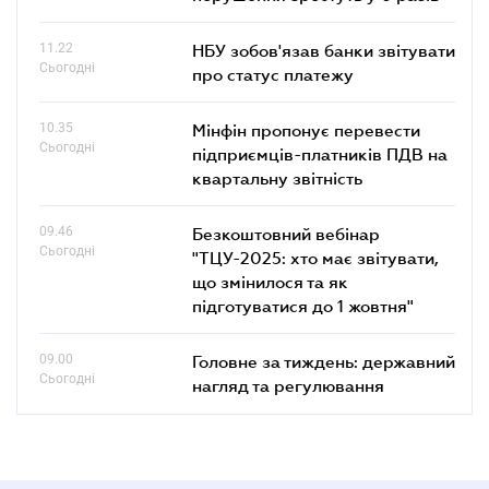
11.22
НБУ зобов'язав банки звітувати
Сьогодні
про статус платежу
10.35
Мінфін пропонує перевести
Сьогодні
підприємців-платників ПДВ на
квартальну звітність
09.46
Безкоштовний вебінар
Сьогодні
"ТЦУ-2025: хто має звітувати,
що змінилося та як
підготуватися до 1 жовтня"
09.00
Головне за тиждень: державний
Сьогодні
нагляд та регулювання