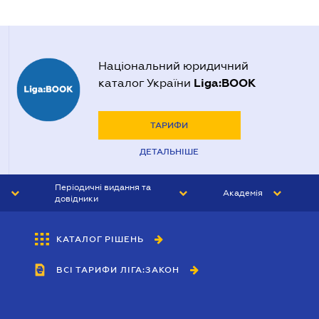
Національний юридичний
Liga:BOOK
каталог України
ТАРИФИ
ДЕТАЛЬНІШЕ
Періодичні видання та
Академія
довідники
ЮРИСТ&ЗАКОН
АКАДЕМІЯ ЛІГА:ЗАКОН
КАТАЛОГ РІШЕНЬ
БУХГАЛТЕР&ЗАКОН
ВСІ ТАРИФИ ЛІГА:ЗАКОН
ВІСНИК МСФЗ
ІНТЕРБУХ