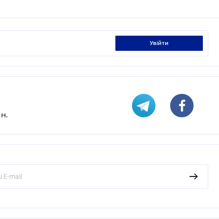
увійти
н.