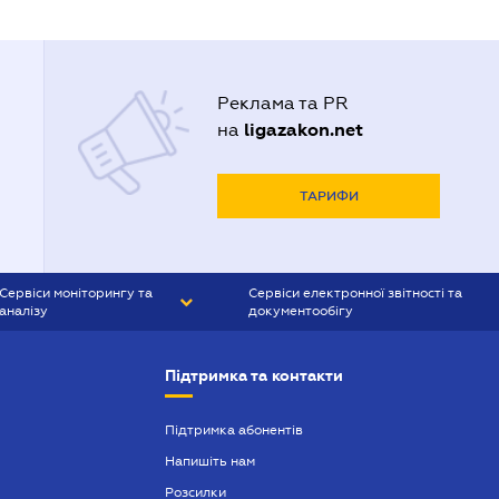
Реклама та PR
ligazakon.net
на
ТАРИФИ
Сервіси моніторингу та
Сервіси електронної звітності та
аналізу
документообігу
CONTR AGENT
Liga:REPORT
Підтримка та контакти
SMS-МАЯК
VERDICTUM
Підтримка абонентів
Напишіть нам
SEMANTRUM
Розсилки