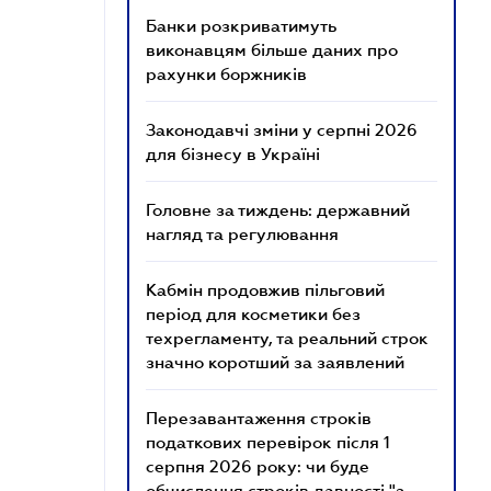
Банки розкриватимуть
виконавцям більше даних про
рахунки боржників
Законодавчі зміни у серпні 2026
для бізнесу в Україні
Головне за тиждень: державний
нагляд та регулювання
Кабмін продовжив пільговий
період для косметики без
техрегламенту, та реальний строк
значно коротший за заявлений
Перезавантаження строків
податкових перевірок після 1
серпня 2026 року: чи буде
обчислення строків давності "з