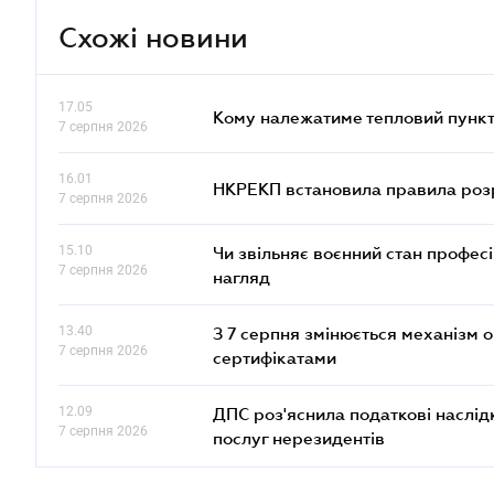
Схожі новини
17.05
Кому належатиме тепловий пункт
7 серпня 2026
16.01
НКРЕКП встановила правила розра
7 серпня 2026
15.10
Чи звільняє воєнний стан профес
7 серпня 2026
нагляд
13.40
З 7 серпня змінюється механізм 
7 серпня 2026
сертифікатами
12.09
ДПС роз'яснила податкові наслід
7 серпня 2026
послуг нерезидентів