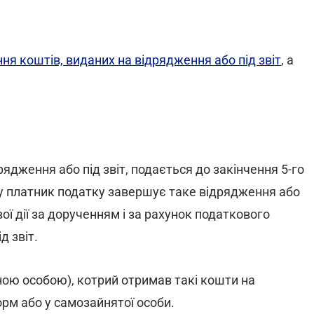
ня коштів, виданих на відрядження або під звіт
, а
рядження або під звіт, подається до закінчення 5-го
му платник податку завершує таке відрядження або
ї дії за дорученням і за рахунок податкового
д звіт.
ною особою), котрий отримав такі кошти на
орм або у самозайнятої особи.