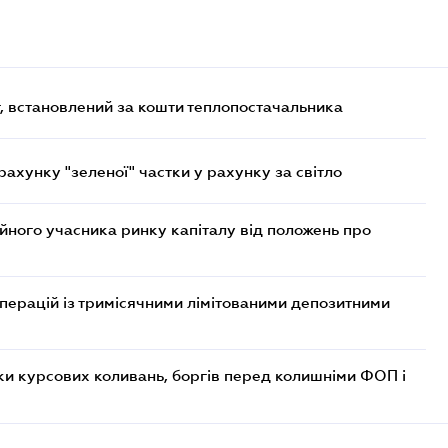
, встановлений за кошти теплопостачальника
хунку "зеленої" частки у рахунку за світло
ійного учасника ринку капіталу від положень про
операцій із тримісячними лімітованими депозитними
ки курсових коливань, боргів перед колишніми ФОП і