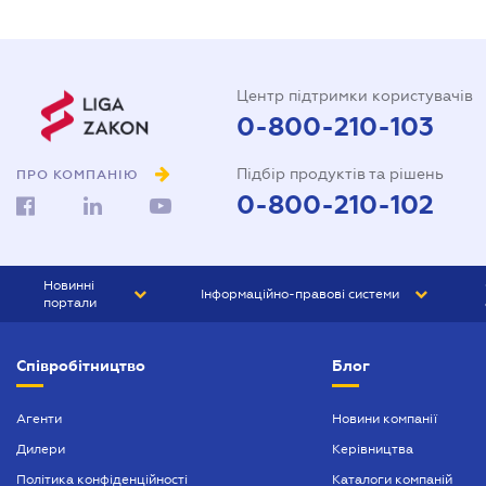
Центр підтримки користувачів
0-800-210-103
Підбір продуктів та рішень
ПРО КОМПАНІЮ
0-800-210-102
Новинні
Інформаційно-правові системи
портали
ЮРЛІГА
Право України
Співробітництво
Блог
БІЗНЕС
ГРАНД
БУХГАЛТЕР.ua
ПРАЙМ
Агенти
Новини компанії
Дилери
Керівництва
БУХГАЛТЕР ПРОФ
Політика конфіденційності
Каталоги компаній