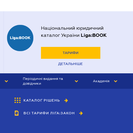
Національний юридичний
Liga:BOOK
каталог України
ТАРИФИ
ДЕТАЛЬНІШЕ
Періодичні видання та
Академія
довідники
ЮРИСТ&ЗАКОН
АКАДЕМІЯ ЛІГА:ЗАКОН
КАТАЛОГ РІШЕНЬ
БУХГАЛТЕР&ЗАКОН
ВСІ ТАРИФИ ЛІГА:ЗАКОН
ВІСНИК МСФЗ
ІНТЕРБУХ