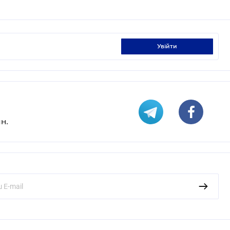
увійти
н.