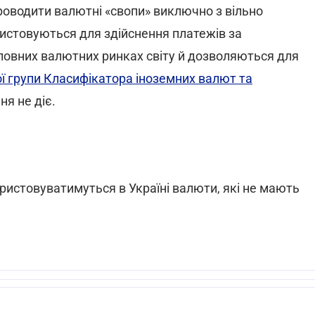
проводити валютні «свопи» виключно з вільно
истовуються для здійснення платежів за
ловних валютних ринках світу й дозволяються для
ої групи Класифікатора іноземних валют та
ня не діє.
ристовуватимуться в Україні валюти, які не мають