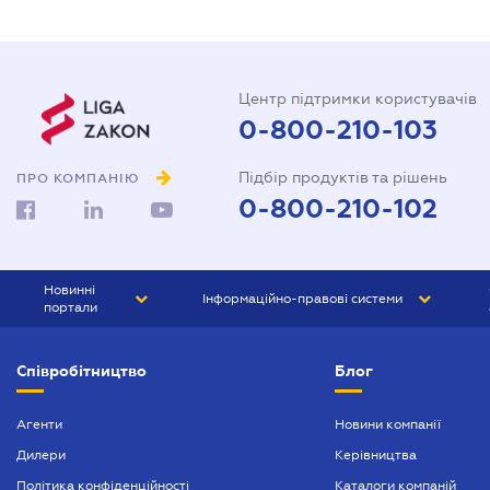
Центр підтримки користувачів
0-800-210-103
Підбір продуктів та рішень
ПРО КОМПАНІЮ
0-800-210-102
Новинні
Інформаційно-правові системи
портали
ЮРЛІГА
Право України
Співробітництво
Блог
БІЗНЕС
ГРАНД
БУХГАЛТЕР.ua
ПРАЙМ
Агенти
Новини компанії
Дилери
Керівництва
БУХГАЛТЕР ПРОФ
Політика конфіденційності
Каталоги компаній