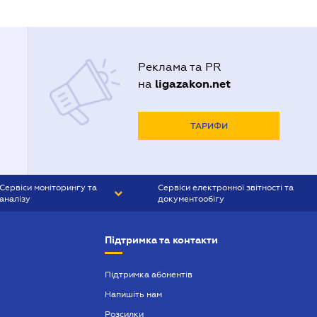
Реклама та PR
ligazakon.net
на
ТАРИФИ
Сервіси моніторингу та
Сервіси електронної звітності та
аналізу
документообігу
CONTR AGENT
Liga:REPORT
Підтримка та контакти
SMS-МАЯК
VERDICTUM
Підтримка абонентів
Напишіть нам
SEMANTRUM
Розсилки