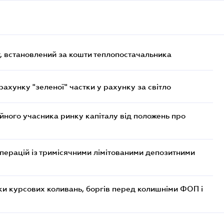
, встановлений за кошти теплопостачальника
хунку "зеленої" частки у рахунку за світло
ійного учасника ринку капіталу від положень про
операцій із тримісячними лімітованими депозитними
ки курсових коливань, боргів перед колишніми ФОП і