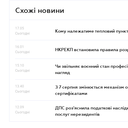
Схожі новини
17.05
Кому належатиме тепловий пункт
Сьогодні
16.01
НКРЕКП встановила правила розра
Сьогодні
15.10
Чи звільняє воєнний стан профес
Сьогодні
нагляд
13.40
З 7 серпня змінюється механізм 
Сьогодні
сертифікатами
12.09
ДПС роз'яснила податкові наслід
Сьогодні
послуг нерезидентів