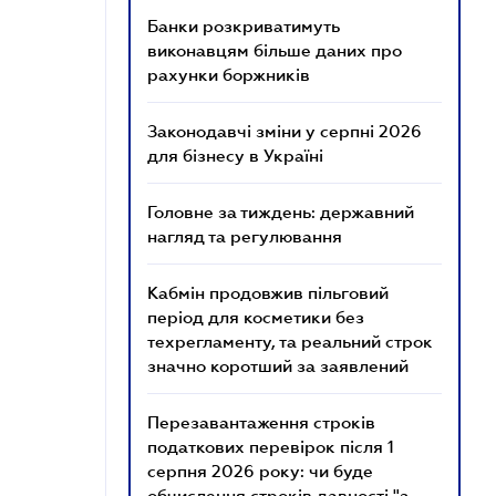
Банки розкриватимуть
виконавцям більше даних про
рахунки боржників
Законодавчі зміни у серпні 2026
для бізнесу в Україні
Головне за тиждень: державний
нагляд та регулювання
Кабмін продовжив пільговий
період для косметики без
техрегламенту, та реальний строк
значно коротший за заявлений
Перезавантаження строків
податкових перевірок після 1
серпня 2026 року: чи буде
обчислення строків давності "з