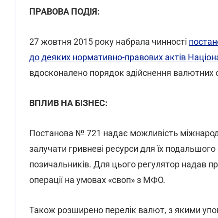
ПРАВОВА ПОДІЯ:
27 жовтня 2015 року набрала чинності
постан
до деяких нормативно-правових актів Націон
вдосконалено порядок здійснення валютних о
ВПЛИВ НА БІЗНЕС:
Постанова № 721 надає можливість міжнарод
залучати гривневі ресурси для їх подальшог
позичальників. Для цього регулятор надав 
операції на умовах «своп» з МФО.
Також розширено перелік валют, з якими уп