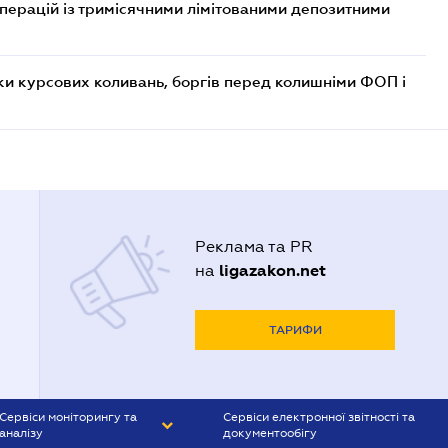
операцій із тримісячними лімітованими депозитними
ки курсових коливань, боргів перед колишніми ФОП і
Реклама та PR
ligazakon.net
на
ТАРИФИ
Сервіси моніторингу та
Сервіси електронної звітності та
аналізу
документообігу