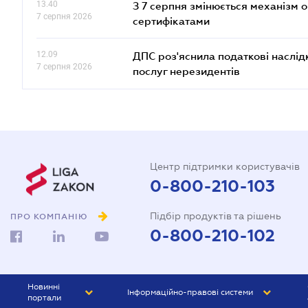
13.40
З 7 серпня змінюється механізм 
7 серпня 2026
сертифікатами
12.09
ДПС роз'яснила податкові наслід
7 серпня 2026
послуг нерезидентів
Центр підтримки користувачів
0-800-210-103
Підбір продуктів та рішень
ПРО КОМПАНІЮ
0-800-210-102
Новинні
Інформаційно-правові системи
портали