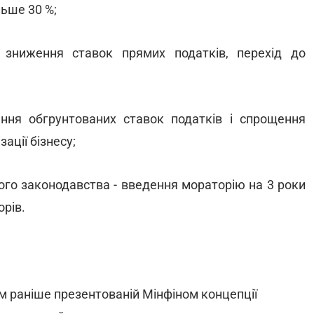
льше 30 %;
- зниження ставок прямих податків, перехід до
ення обгрунтованих ставок податків і спрощення
ації бізнесу;
вого законодавства - введення мораторію на 3 роки
орів.
 раніше презентованій Мінфіном концепції