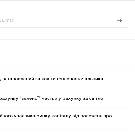
, встановлений за кошти теплопостачальника
хунку "зеленої" частки у рахунку за світло
ійного учасника ринку капіталу від положень про