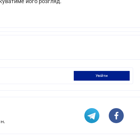
куватиме його розгляд.
увійти
н.