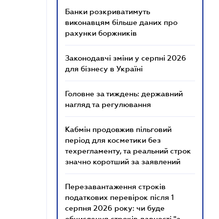
Банки розкриватимуть
виконавцям більше даних про
рахунки боржників
Законодавчі зміни у серпні 2026
для бізнесу в Україні
Головне за тиждень: державний
нагляд та регулювання
Кабмін продовжив пільговий
період для косметики без
техрегламенту, та реальний строк
значно коротший за заявлений
Перезавантаження строків
податкових перевірок після 1
серпня 2026 року: чи буде
обчислення строків давності "з