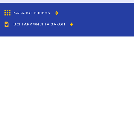
КАТАЛОГ РІШЕНЬ
ВСІ ТАРИФИ ЛІГА:ЗАКОН
Співробітництво
Агенти
Дилери
Політика конфіденційності
Умови використання сайту
Реклама
Блог
Новини компанії
Керівництва
Каталоги компаній