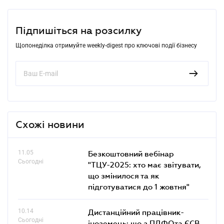
Підпишіться на розсилку
Щопонеділка отримуйте weekly-digest про ключові події бізнесу
Схожі новини
11.05
Безкоштовний вебінар
Сьогодні
"ТЦУ-2025: хто має звітувати,
що змінилося та як
підготуватися до 1 жовтня"
10.14
Дистанційний працівник-
Сьогодні
іноземець: що з ПДФОта ЄСВ