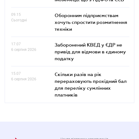
09.15
Оборонним підприємствам
Сьогодні
хочуть спростити розмитнення
техніки
17.07
Заборонений КВЕД у ЄДР не
6 серпня 2026
привід для відмови в єдиному
податку
15.07
Скільки разів на рік
6 серпня 2026
перераховують прохідний бал
для переліку сумлінних
платників
Центр підтримки користувачів