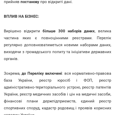
прийняв
постанову
про відкриті дані.
ВПЛИВ НА БІЗНЕС:
Вирішено відкрити
більше 300 наборів даних
, велика
частина яких є повноцінними реєстрами. Перелік
регулярно доповнюватиметься новими наборами даних,
виходячи з громадського попиту та ініціативи державних
органів.
Зокрема,
до Переліку включені
: вся нормативно-правова
база України, реєстр юросіб і ФОП, реєстр
адміністративно-територіального устрою, реєстр патентів
України, реєстр медичних засобів і цін на медичні засоби,
фінансові плани держпідприємств, єдиний реєстр
спортивних споруд, кадастр родовищ і проявів корисних
копалин України.