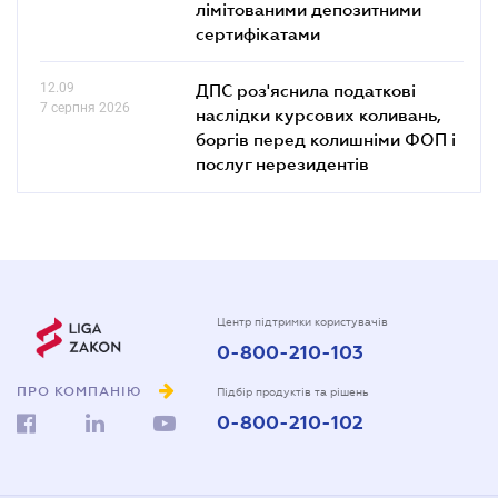
лімітованими депозитними
сертифікатами
12.09
ДПС роз'яснила податкові
7 серпня 2026
наслідки курсових коливань,
боргів перед колишніми ФОП і
послуг нерезидентів
Центр підтримки користувачів
0-800-210-103
ПРО КОМПАНІЮ
Підбір продуктів та рішень
0-800-210-102