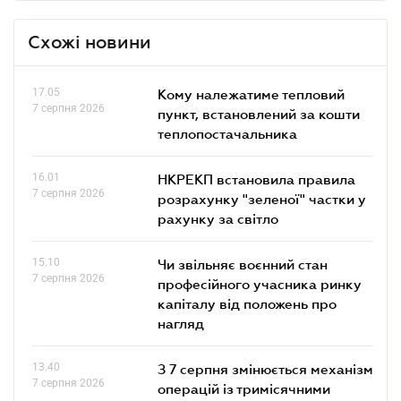
Схожі новини
17.05
Кому належатиме тепловий
7 серпня 2026
пункт, встановлений за кошти
теплопостачальника
16.01
НКРЕКП встановила правила
7 серпня 2026
розрахунку "зеленої" частки у
рахунку за світло
15.10
Чи звільняє воєнний стан
7 серпня 2026
професійного учасника ринку
капіталу від положень про
нагляд
13.40
З 7 серпня змінюється механізм
7 серпня 2026
операцій із тримісячними