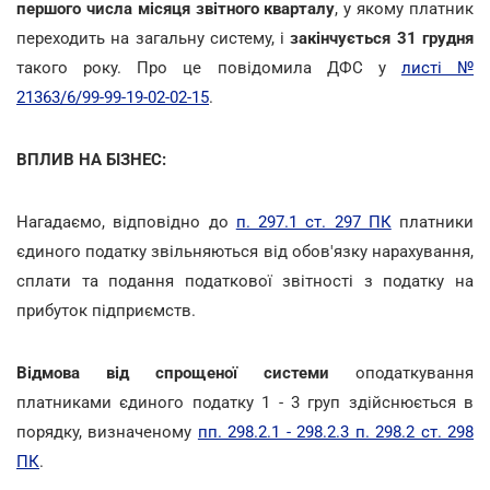
першого числа місяця звітного кварталу
, у якому платник
переходить на загальну систему, і
закінчується 31 грудня
такого року. Про це повідомила ДФС у
листі №
21363/6/99-99-19-02-02-15
.
ВПЛИВ НА БІЗНЕС:
Нагадаємо, відповідно до
п. 297.1 ст. 297 ПК
платники
єдиного податку звільняються від обов'язку нарахування,
сплати та подання податкової звітності з податку на
прибуток підприємств.
Відмова від спрощеної системи
оподаткування
платниками єдиного податку 1 - 3 груп здійснюється в
порядку, визначеному
пп. 298.2.1 - 298.2.3 п. 298.2 ст. 298
ПК
.