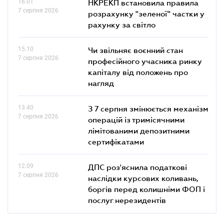
16.01
НКРЕКП встановила правила
7 серпня 2026
розрахунку "зеленої" частки у
рахунку за світло
15.10
Чи звільняє воєнний стан
7 серпня 2026
професійного учасника ринку
капіталу від положень про
нагляд
13.40
З 7 серпня змінюється механізм
7 серпня 2026
операцій із тримісячними
лімітованими депозитними
сертифікатами
12.09
ДПС роз'яснила податкові
7 серпня 2026
наслідки курсових коливань,
боргів перед колишніми ФОП і
послуг нерезидентів