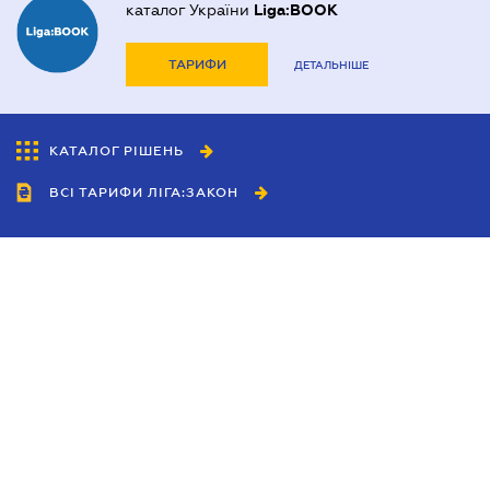
каталог України
Liga:BOOK
ТАРИФИ
ДЕТАЛЬНІШЕ
КАТАЛОГ РІШЕНЬ
ВСІ ТАРИФИ ЛІГА:ЗАКОН
Співробітництво
Агенти
Дилери
Політика конфіденційності
Умови використання сайту
Реклама
Блог