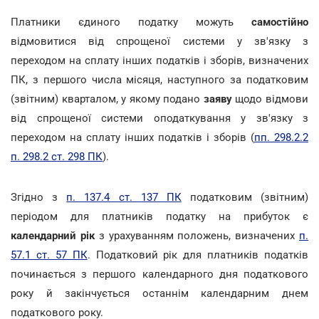
Платники єдиного податку можуть
самостійно
відмовитися від спрощеної системи у зв'язку з
переходом на сплату інших податків і зборів, визначених
ПК, з першого числа місяця, наступного за податковим
(звітним) кварталом, у якому подано
заяву
щодо відмови
від спрощеної системи оподаткування у зв'язку з
переходом на сплату інших податків і зборів (
пп. 298.2.2
п. 298.2 ст. 298 ПК
).
Згідно з
п. 137.4 ст. 137 ПК
податковим (звітним)
періодом для платників податку на прибуток є
календарний рік
з урахуванням положень, визначених
п.
57.1 ст. 57 ПК
. Податковий рік для платників податків
починається з першого календарного дня податкового
року й закінчується останнім календарним днем
податкового року.