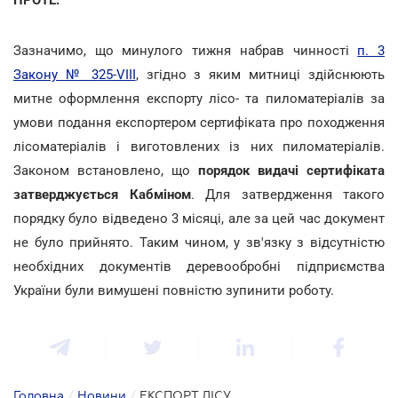
Зазначимо, що минулого тижня набрав чинності
п. 3
Закону № 325-VIII
, згідно з яким митниці здійснюють
митне оформлення експорту лісо- та пиломатеріалів за
умови подання експортером сертифіката про походження
лісоматеріалів і виготовлених із них пиломатеріалів.
Законом встановлено, що
порядок видачі сертифіката
затверджується Кабміном
. Для затвердження такого
порядку було відведено 3 місяці, але за цей час документ
не було прийнято. Таким чином, у зв'язку з відсутністю
необхідних документів деревообробні підприємства
України були вимушені повністю зупинити роботу.
Головна
/
Новини
/
ЕКСПОРТ ЛІСУ