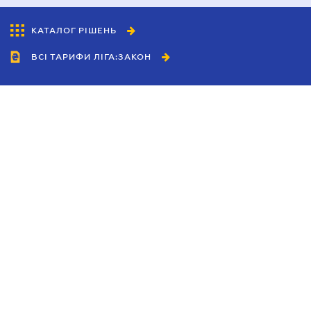
КАТАЛОГ РІШЕНЬ
ВСІ ТАРИФИ ЛІГА:ЗАКОН
Співробітництво
Агенти
Дилери
Політика конфіденційності
Умови використання сайту
Реклама
Блог
Новини компанії
Керівництва
Каталоги компаній