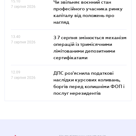
15.10
Чи звільняє воєнний стан
7 серпня 2026
професійного учасника ринку
капіталу від положень про
нагляд
13.40
З 7 серпня змінюється механізм
7 серпня 2026
операцій із тримісячними
лімітованими депозитними
сертифікатами
12.09
ДПС роз'яснила податкові
7 серпня 2026
наслідки курсових коливань,
боргів перед колишніми ФОП і
послуг нерезидентів