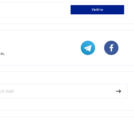
увійти
н.