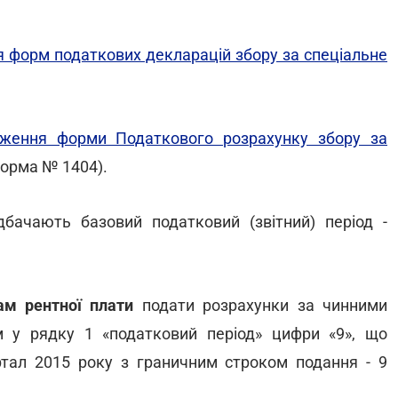
я форм податкових декларацій збору за спеціальне
дження форми Податкового розрахунку збору за
орма № 1404).
чають базовий податковий (звітний) період -
м рентної плати
подати розрахунки за чинними
у рядку 1 «податковий період» цифри «9», що
артал 2015 року з граничним строком подання - 9