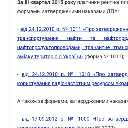
За III квартал 2015 року
платники рентної пла
формами, затвердженими наказами ДПА:
-
від 24.12.2010 р. № 1011 «Про затвердженн
транспортування нафти та нафтопро
нафтопродуктопроводами, транзитне транс
аміаку територією України»
(форма № 1011);
-
від 24.12.2010 р. № 1018 «Про затвер
користування радіочастотним ресурсом Укра
А також за формами, затвердженими наказам
-
від 17.09.2012 р. № 1000 «Про затверд
користування надрами»
(форма № 1000);