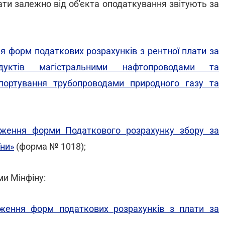
ти залежно від об'єкта оподаткування звітують за
я форм податкових розрахунків з рентної плати за
дуктів магістральними нафтопроводами та
портування трубопроводами природного газу та
дження форми Податкового розрахунку збору за
їни»
(форма № 1018);
и Мінфіну:
ження форм податкових розрахунків з плати за