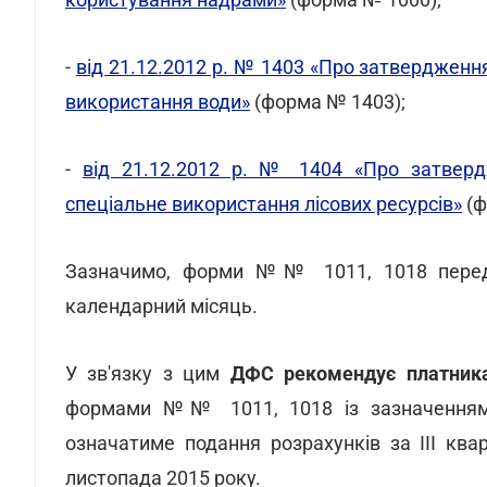
-
від 21.12.2012 р. № 1403 «Про затвердженн
використання води»
(форма № 1403);
-
від 21.12.2012 р. № 1404 «Про затвер
спеціальне використання лісових ресурсів»
(ф
Зазначимо, форми №№ 1011, 1018 передба
календарний місяць.
У зв'язку з цим
ДФС рекомендує платника
формами №№ 1011, 1018 із зазначенням 
означатиме подання розрахунків за III кв
листопада 2015 року.