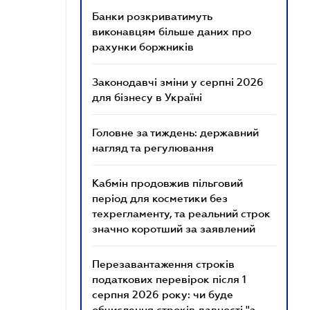
Банки розкриватимуть
виконавцям більше даних про
рахунки боржників
Законодавчі зміни у серпні 2026
для бізнесу в Україні
Головне за тиждень: державний
нагляд та регулювання
Кабмін продовжив пільговий
період для косметики без
техрегламенту, та реальний строк
значно коротший за заявлений
Перезавантаження строків
податкових перевірок після 1
серпня 2026 року: чи буде
обчислення строків давності "з