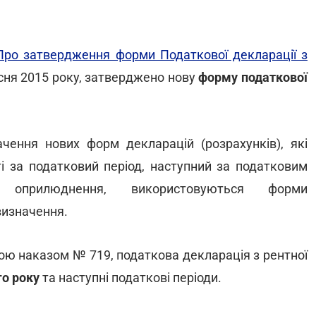
«Про затвердження форми Податкової декларації з
есня 2015 року, затверджено нову
форму податкової
чення нових форм декларацій (розрахунків), які
ті за податковий період, наступний за податковим
оприлюднення, використовуються форми
 визначення.
ю наказом № 719, податкова декларація з рентної
го року
та наступні податкові періоди.