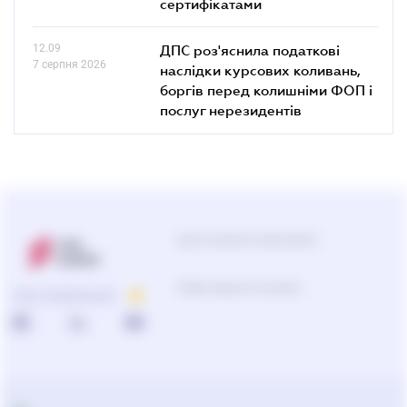
сертифікатами
12.09
ДПС роз'яснила податкові
7 серпня 2026
наслідки курсових коливань,
боргів перед колишніми ФОП і
послуг нерезидентів
Центр підтримки користувачів
Підбір продуктів та рішень
ПРО КОМПАНІЮ