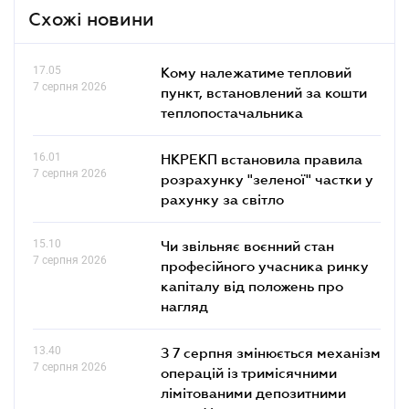
Схожі новини
17.05
Кому належатиме тепловий
7 серпня 2026
пункт, встановлений за кошти
теплопостачальника
16.01
НКРЕКП встановила правила
7 серпня 2026
розрахунку "зеленої" частки у
рахунку за світло
15.10
Чи звільняє воєнний стан
7 серпня 2026
професійного учасника ринку
капіталу від положень про
нагляд
13.40
З 7 серпня змінюється механізм
7 серпня 2026
операцій із тримісячними
лімітованими депозитними