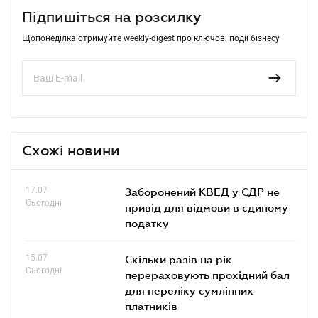
Підпишіться на розсилку
Щопонеділка отримуйте weekly-digest про ключові події бізнесу
Схожі новини
17.07
Заборонений КВЕД у ЄДР не
Сьогодні
привід для відмови в єдиному
податку
15.07
Скільки разів на рік
Сьогодні
перераховують прохідний бал
для переліку сумлінних
платників