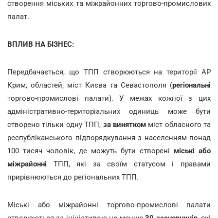
створення міських та міжрайонних торгово-промислових
палат.
ВПЛИВ НА БІЗНЕС:
Передбачається, що ТПП створюються на території АР
Крим, областей, міст Києва та Севастополя (
регіональні
торгово-промислові палати). У межах кожної з цих
адміністративно-територіальних одиниць може бути
створено тільки одну ТПП,
за винятком
міст обласного та
республіканського підпорядкування з населенням понад
100 тисяч чоловік, де можуть бути створені
міські або
міжрайонні
ТПП, які за своїм статусом і правами
прирівнюються до регіональних ТПП.
Міські або міжрайонні торгово-промислові палати
створюються за ініціативою не менше
30 засновників
, які