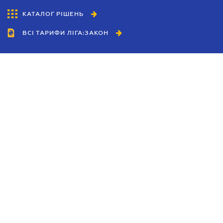
КАТАЛОГ РІШЕНЬ
ВСІ ТАРИФИ ЛІГА:ЗАКОН
Співробітництво
Агенти
Дилери
Політика конфіденційності
Умови використання сайту
Реклама
Блог
Новини компанії
Керівництва
Каталоги компаній
Теми в центрі уваги