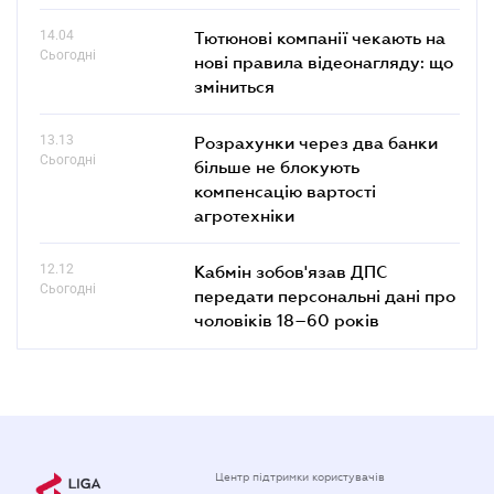
14.04
Тютюнові компанії чекають на
Сьогодні
нові правила відеонагляду: що
зміниться
13.13
Розрахунки через два банки
Сьогодні
більше не блокують
компенсацію вартості
агротехніки
12.12
Кабмін зобов'язав ДПС
Сьогодні
передати персональні дані про
чоловіків 18–60 років
Центр підтримки користувачів