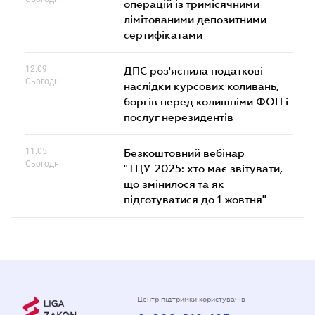
операцій із тримісячними
лімітованими депозитними
сертифікатами
12.09
ДПС роз'яснила податкові
Сьогодні
наслідки курсових коливань,
боргів перед колишніми ФОП і
послуг нерезидентів
11.05
Безкоштовний вебінар
Сьогодні
"ТЦУ-2025: хто має звітувати,
що змінилося та як
підготуватися до 1 жовтня"
Центр підтримки користувачів