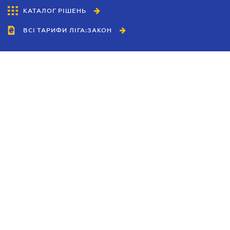
КАТАЛОГ РІШЕНЬ
ВСІ ТАРИФИ ЛІГА:ЗАКОН
Співробітництво
Агенти
Дилери
Політика конфіденційності
Умови використання сайту
Реклама
Блог
Новини компанії
Керівництва
Каталоги компаній
Теми в центрі уваги