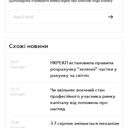
Щопонеділка отримуйте weekly-digest про ключові події бізнесу
Схожі новини
16.01
НКРЕКП встановила правила
Сьогодні
розрахунку "зеленої" частки у
рахунку за світло
15.10
Чи звільняє воєнний стан
Сьогодні
професійного учасника ринку
капіталу від положень про
нагляд
13.40
З 7 серпня змінюється механізм
Сьогодні