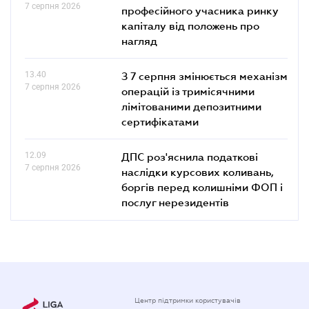
7 серпня 2026
професійного учасника ринку
капіталу від положень про
нагляд
13.40
З 7 серпня змінюється механізм
7 серпня 2026
операцій із тримісячними
лімітованими депозитними
сертифікатами
12.09
ДПС роз'яснила податкові
7 серпня 2026
наслідки курсових коливань,
боргів перед колишніми ФОП і
послуг нерезидентів
Центр підтримки користувачів