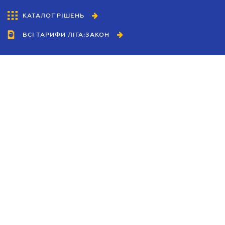
КАТАЛОГ РІШЕНЬ
ВСІ ТАРИФИ ЛІГА:ЗАКОН
Співробітництво
Агенти
Дилери
Політика конфіденційності
Умови використання сайту
Реклама
Блог
Новини компанії
Керівництва
Каталоги компаній
Теми в центрі уваги