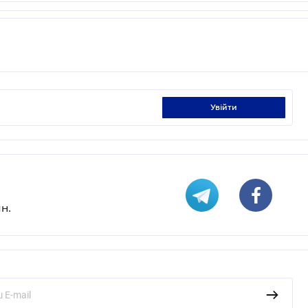
увійти
н.