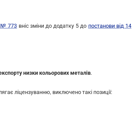
 № 773
вніс зміни до додатку 5 до
постанови від 14
експорту низки кольорових металів
.
длягає ліцензуванню, виключено такі позиції: