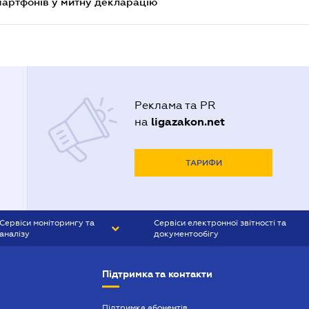
смартфонів у митну декларацію
Реклама та PR
ligazakon.net
на
ТАРИФИ
Сервіси моніторингу та
Сервіси електронної звітності та
аналізу
документообігу
CONTR AGENT
Liga:REPORT
Підтримка та контакти
SMS-МАЯК
VERDICTUM
Підтримка абонентів