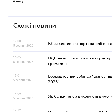
бізнесу
Схожі новини
17.00
ВС захистив експортера олії від
5 серпня 2026
16.05
ПДВ на всі посилки з-за кордону:
5 серпня 2026
громадян
15.01
Безкоштовний вебінар "Бізнес під
5 серпня 2026
2026"
14.09
Як банки тепер виконують вимоги
5 серпня 2026
12.12