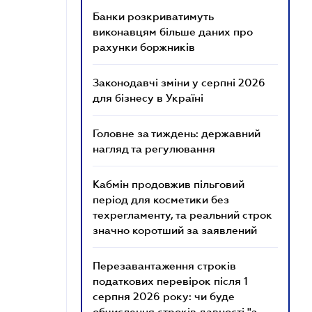
Банки розкриватимуть
виконавцям більше даних про
рахунки боржників
Законодавчі зміни у серпні 2026
для бізнесу в Україні
Головне за тиждень: державний
нагляд та регулювання
Кабмін продовжив пільговий
період для косметики без
техрегламенту, та реальний строк
значно коротший за заявлений
Перезавантаження строків
податкових перевірок після 1
серпня 2026 року: чи буде
обчислення строків давності "з