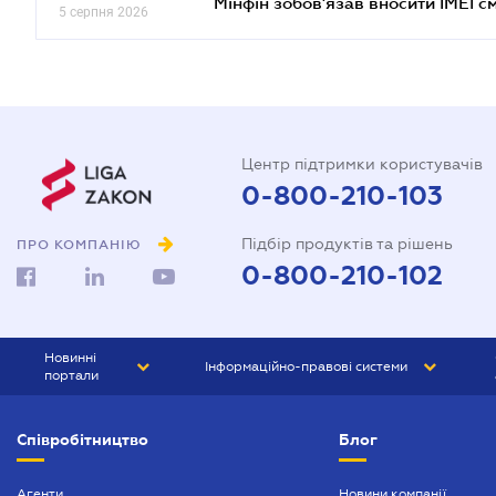
Мінфін зобов'язав вносити IMEI 
5 серпня 2026
Центр підтримки користувачів
0-800-210-103
Підбір продуктів та рішень
ПРО КОМПАНІЮ
0-800-210-102
Новинні
Інформаційно-правові системи
портали
ЮРЛІГА
Право України
Співробітництво
Блог
БІЗНЕС
ГРАНД
БУХГАЛТЕР.ua
ПРАЙМ
Агенти
Новини компанії