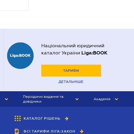
Національний юридичний
Liga:BOOK
каталог України
ТАРИФИ
ДЕТАЛЬНІШЕ
Періодичні видання та
Академія
довідники
ЮРИСТ&ЗАКОН
АКАДЕМІЯ ЛІГА:ЗАКОН
КАТАЛОГ РІШЕНЬ
БУХГАЛТЕР&ЗАКОН
ВСІ ТАРИФИ ЛІГА:ЗАКОН
ВІСНИК МСФЗ