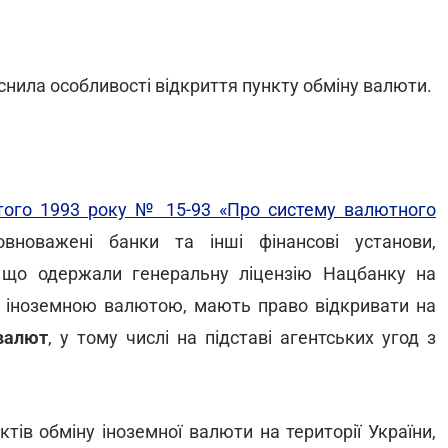
нила особливості відкриття пункту обміну валюти.
ютого 1993 року № 15-93 «Про систему валютного
вноважені банки та інші фінансові установи,
, що одержали генеральну ліцензію Нацбанку на
ею іноземною валютою, мають право відкривати на
валют
, у тому числі на підставі агентських угод з
ктів обміну іноземної валюти на території України,