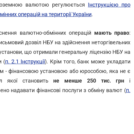
 іноземною валютою регулюється
Інструкцією про
мінних операцій на території України
.
йснення валютно-обмінних операцій
мають право
:
письмовий дозвіл НБУ на здійснення неторгівельних
 установи, що отримали генеральну ліцензію НБУ на
 (
п. 2.1 Інструкції
). Крім того, банк може укладати
том - фінансовою установою або юрособою, яка не є
тал якої становить
не менше 250 тис. грн
і
но надавати фінансові послуги з обміну валют (
п.