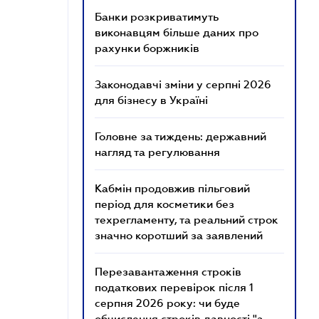
Банки розкриватимуть
виконавцям більше даних про
рахунки боржників
Законодавчі зміни у серпні 2026
для бізнесу в Україні
Головне за тиждень: державний
нагляд та регулювання
Кабмін продовжив пільговий
період для косметики без
техрегламенту, та реальний строк
значно коротший за заявлений
Перезавантаження строків
податкових перевірок після 1
серпня 2026 року: чи буде
обчислення строків давності "з