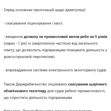
Серед основних пропозицій щодо дерегуляції:
- скасування ліцензування і квот;
- введення
дозволу на промисловий вилов риби на 5 років
(зараз - 1 рік) із закріпленою часткою від загального
ліміту, що дозволить підприємцям планувати діяльність у
довгостроковій перспективі;
- впровадження системи електронного моніторингу судів.
Також Держрибагенство ініціювало
скасування щорічного
обов'язкового техогляду
для судів рибної промисловості,
що спростить діяльність підприємцям.
Крім того, Держрибагенство планує стимулювати