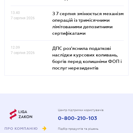
13.40
З 7 серпня змінюється механізм
7 серпня 2026
операцій із тримісячними
лімітованими депозитними
сертифікатами
12.09
ДПС роз'яснила податкові
7 серпня 2026
наслідки курсових коливань,
боргів перед колишніми ФОП і
послуг нерезидентів
Центр підтримки користувачів
0-800-210-103
ПРО КОМПАНІЮ
Підбір продуктів та рішень