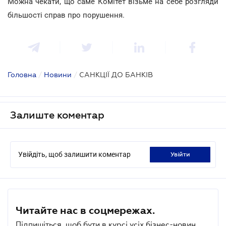
Можна чекати, що саме Комітет візьме на себе розгляди
більшості справ про порушення.
Головна
/
Новини
/
САНКЦІЇ ДО БАНКІВ
Залиште коментар
Увійдіть, щоб залишити коментар
увійти
Читайте нас в соцмережах.
Підпишіться, щоб бути в курсі усіх бізнес-новин.