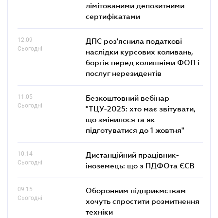
лімітованими депозитними
сертифікатами
12.09
ДПС роз'яснила податкові
Сьогодні
наслідки курсових коливань,
боргів перед колишніми ФОП і
послуг нерезидентів
11.05
Безкоштовний вебінар
Сьогодні
"ТЦУ-2025: хто має звітувати,
що змінилося та як
підготуватися до 1 жовтня"
10.14
Дистанційний працівник-
Сьогодні
іноземець: що з ПДФОта ЄСВ
09.15
Оборонним підприємствам
Сьогодні
хочуть спростити розмитнення
техніки