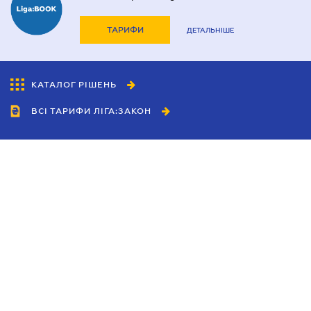
ТАРИФИ
ДЕТАЛЬНІШЕ
КАТАЛОГ РІШЕНЬ
ВСІ ТАРИФИ ЛІГА:ЗАКОН
Співробітництво
Агенти
Дилери
Політика конфіденційності
Умови використання сайту
Реклама
Блог
Новини компанії