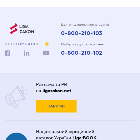
Центр підтримки користувачів
0-800-210-103
ПРО КОМПАНІЮ
Підбір продуктів та рішень
0-800-210-102
Реклама та PR
на
ligazakon.net
ТАРИФИ
Національний юридичний
каталог України
Liga:BOOK