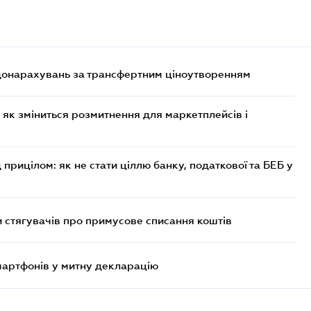
 донарахувань за трансфертним ціноутворенням
 як зміниться розмитнення для маркетплейсів і
 прицілом: як не стати ціллю банку, податкової та БЕБ у
 стягувачів про примусове списання коштів
смартфонів у митну декларацію