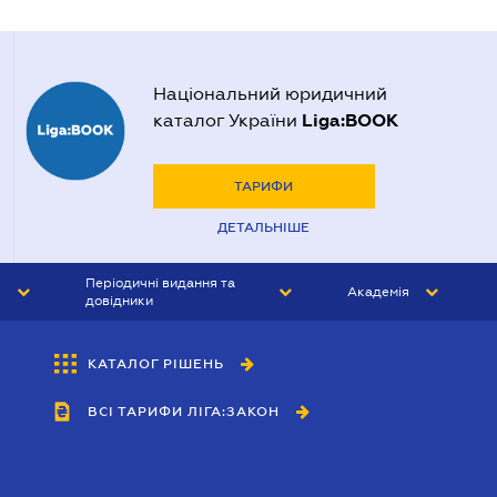
Національний юридичний
Liga:BOOK
каталог України
ТАРИФИ
ДЕТАЛЬНІШЕ
Періодичні видання та
Академія
довідники
ЮРИСТ&ЗАКОН
АКАДЕМІЯ ЛІГА:ЗАКОН
КАТАЛОГ РІШЕНЬ
БУХГАЛТЕР&ЗАКОН
ВСІ ТАРИФИ ЛІГА:ЗАКОН
ВІСНИК МСФЗ
ІНТЕРБУХ
ОСОБИСТИЙ ЕКСПЕРТ