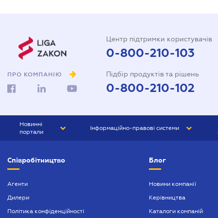
Центр підтримки користувачів
0-800-210-103
Підбір продуктів та рішень
ПРО КОМПАНІЮ
0-800-210-102
Новинні
Інформаційно-правові системи
портали
ЮРЛІГА
Право України
Співробітництво
Блог
БІЗНЕС
ГРАНД
БУХГАЛТЕР.ua
ПРАЙМ
Агенти
Новини компанії
Дилери
Керівництва
БУХГАЛТЕР ПРОФ
Політика конфіденційності
Каталоги компаній
ЮРИСТ ПРОФ