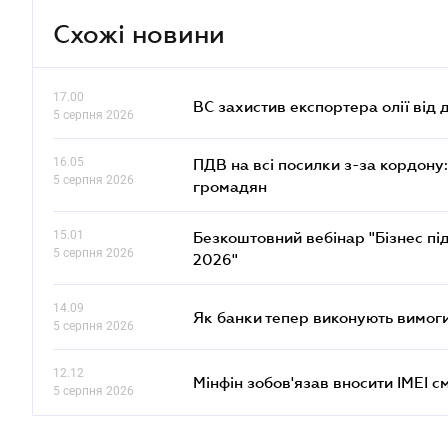
Схожі новини
17.00
ВС захистив експортера олії від
5 серпня 2026
16.05
ПДВ на всі посилки з-за кордону:
5 серпня 2026
громадян
15.01
Безкоштовний вебінар "Бізнес під
5 серпня 2026
2026"
14.09
Як банки тепер виконують вимоги
5 серпня 2026
12.12
Мінфін зобов'язав вносити IMEI 
5 серпня 2026