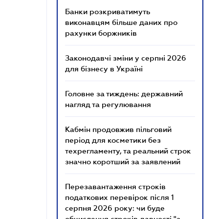
Банки розкриватимуть
виконавцям більше даних про
рахунки боржників
Законодавчі зміни у серпні 2026
для бізнесу в Україні
Головне за тиждень: державний
нагляд та регулювання
Кабмін продовжив пільговий
період для косметики без
техрегламенту, та реальний строк
значно коротший за заявлений
Перезавантаження строків
податкових перевірок після 1
серпня 2026 року: чи буде
обчислення строків давності "з