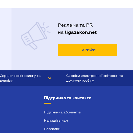
Реклама та PR
ligazakon.net
на
ТАРИФИ
Сервіси моніторингу та
Сервіси електронної звітності та
аналізу
документообігу
CONTR AGENT
Liga:REPORT
Підтримка та контакти
SMS-МАЯК
VERDICTUM
Підтримка абонентів
Напишіть нам
SEMANTRUM
Розсилки
SMS-МАЯК ІПОТЕКА