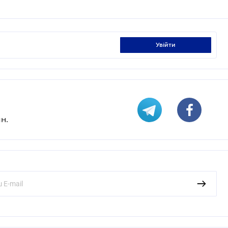
увійти
н.