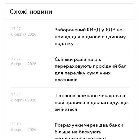
Схожі новини
17.07
Заборонений КВЕД у ЄДР не
6 серпня 2026
привід для відмови в єдиному
податку
15.07
Скільки разів на рік
6 серпня 2026
перераховують прохідний бал
для переліку сумлінних
платників
14.04
Тютюнові компанії чекають на
6 серпня 2026
нові правила відеонагляду: що
зміниться
13.13
Розрахунки через два банки
6 серпня 2026
більше не блокують
компенсацію вартості