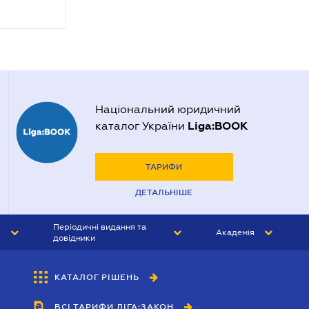
Національний юридичний
Liga:BOOK
каталог України
ТАРИФИ
ДЕТАЛЬНІШЕ
Періодичні видання та
Академія
довідники
ЮРИСТ&ЗАКОН
АКАДЕМІЯ ЛІГА:ЗАКОН
КАТАЛОГ РІШЕНЬ
БУХГАЛТЕР&ЗАКОН
ВСІ ТАРИФИ ЛІГА:ЗАКОН
ВІСНИК МСФЗ