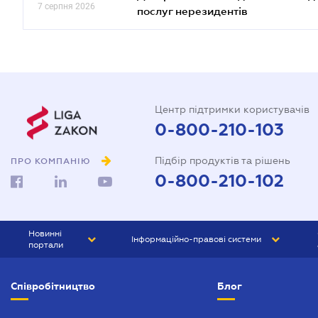
7 серпня 2026
послуг нерезидентів
Центр підтримки користувачів
0-800-210-103
Підбір продуктів та рішень
ПРО КОМПАНІЮ
0-800-210-102
Новинні
Інформаційно-правові системи
портали
ЮРЛІГА
Право України
Співробітництво
Блог
БІЗНЕС
ГРАНД
БУХГАЛТЕР.ua
ПРАЙМ