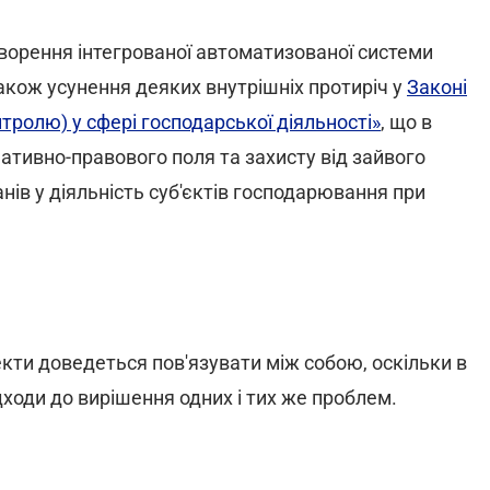
орення інтегрованої автоматизованої системи
акож усунення деяких внутрішніх протиріч у
Законі
тролю) у сфері господарської діяльності»
, що в
тивно-правового поля та захисту від зайвого
ів у діяльність суб'єктів господарювання при
екти доведеться пов'язувати між собою, оскільки в
ходи до вирішення одних і тих же проблем.