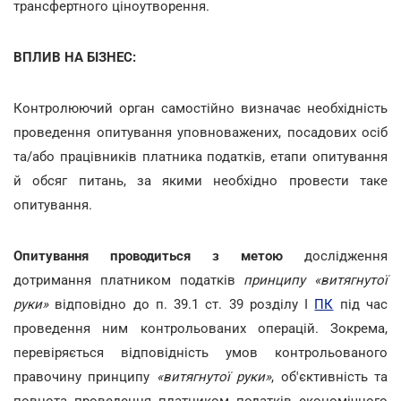
трансфертного ціноутворення.
ВПЛИВ НА БІЗНЕС:
Контролюючий орган самостійно визначає необхідність
проведення опитування уповноважених, посадових осіб
та/або працівників платника податків, етапи опитування
й обсяг питань, за якими необхідно провести таке
опитування.
Опитування проводиться з метою
дослідження
дотримання платником податків
принципу «витягнутої
руки»
відповідно до п. 39.1 ст. 39 розділу I
ПК
під час
проведення ним контрольованих операцій. Зокрема,
перевіряється відповідність умов контрольованого
правочину принципу
«витягнутої руки»
, об'єктивність та
повнота проведення платником податків економічного