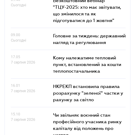
Безкоштовний вебінар
Сьогодні
"ТЦУ-2025: хто має звітувати,
що змінилося та як
підготуватися до 1 жовтня"
09.00
Головне за тиждень: державний
Сьогодні
нагляд та регулювання
17.05
Кому належатиме тепловий
7 серпня 2026
пункт, встановлений за кошти
теплопостачальника
16.01
НКРЕКП встановила правила
7 серпня 2026
розрахунку "зеленої" частки у
рахунку за світло
15.10
Чи звільняє воєнний стан
7 серпня 2026
професійного учасника ринку
капіталу від положень про
нагляд