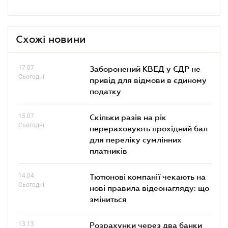
Схожі новини
17.07
Заборонений КВЕД у ЄДР не
Сьогодні
привід для відмови в єдиному
податку
15.07
Скільки разів на рік
Сьогодні
перераховують прохідний бал
для переліку сумлінних
платників
14.04
Тютюнові компанії чекають на
Сьогодні
нові правила відеонагляду: що
зміниться
13.13
Розрахунки через два банки