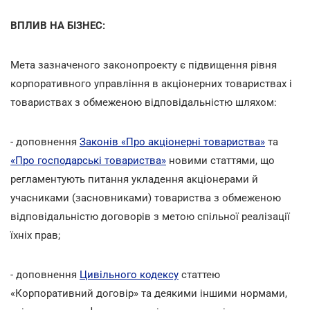
ВПЛИВ НА БІЗНЕС:
Мета зазначеного законопроекту є підвищення рівня
корпоративного управління в акціонерних товариствах і
товариствах з обмеженою відповідальністю шляхом:
- доповнення
Законів «Про акціонерні товариства»
та
«Про господарські товариства»
новими статтями, що
регламентують питання укладення акціонерами й
учасниками (засновниками) товариства з обмеженою
відповідальністю договорів з метою спільної реалізації
їхніх прав;
- доповнення
Цивільного кодексу
статтею
«Корпоративний договір» та деякими іншими нормами,