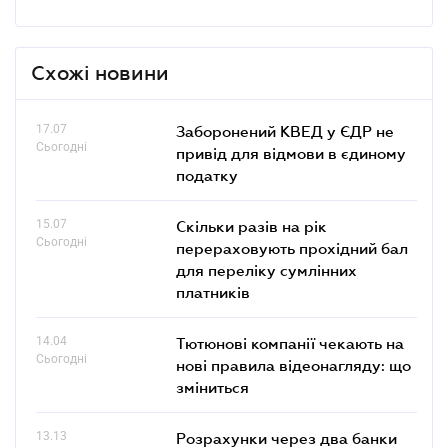
Схожі новини
17.07
Заборонений КВЕД у ЄДР не
Сьогодні
привід для відмови в єдиному
податку
15.07
Скільки разів на рік
Сьогодні
перераховують прохідний бал
для переліку сумлінних
платників
14.04
Тютюнові компанії чекають на
Сьогодні
нові правила відеонагляду: що
зміниться
13.13
Розрахунки через два банки