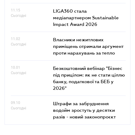
11.15
LIGA360 стала
Сьогодні
медіапартнером Sustainable
Impact Award 2026
11.02
Власники нежитлових
Сьогодні
приміщень отримали аргумент
проти нарахувань за тепло
10.01
Безкоштовний вебінар "Бізнес
Сьогодні
під прицілом: як не стати ціллю
банку, податкової та БЕБ у
2026"
09.10
Штрафи за забруднення
Сьогодні
водойм зростуть у десятки
разів - новий законопроєкт