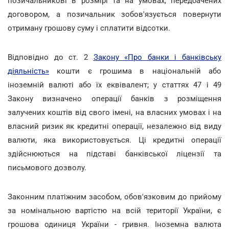
позичальникові в розмірі та на умовах, передбачених
договором, а позичальник зобов'язується повернути
отриману грошову суму і сплатити відсотки.
Відповідно до ст. 2
Закону «Про банки і банківську
діяльність»
кошти є грошима в національній або
іноземній валюті або їх еквівалент; у статтях 47 і 49
Закону визначено операції банків з розміщення
залучених коштів від свого імені, на власних умовах і на
власний ризик як кредитні операції, незалежно від виду
валюти, яка використовується. Ці кредитні операції
здійснюються на підставі банківської ліцензії та
письмового дозволу.
Законним платіжним засобом, обов'язковим до прийому
за номінальною вартістю на всій території України, є
грошова одиниця України - гривня. Іноземна валюта