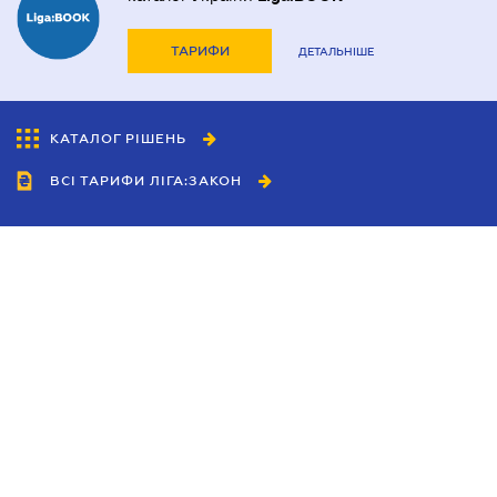
ТАРИФИ
ДЕТАЛЬНІШЕ
КАТАЛОГ РІШЕНЬ
ВСІ ТАРИФИ ЛІГА:ЗАКОН
Співробітництво
Агенти
Дилери
Політика конфіденційності
Умови використання сайту
Реклама
Блог
Новини компанії