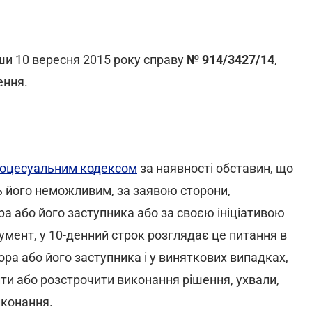
ши 10 вересня 2015 року справу
№ 914/3427/14
,
ення.
роцесуальним кодексом
за наявності обставин, що
 його неможливим, за заявою сторони,
а або його заступника або за своєю ініціативою
мент, у 10-денний строк розглядає це питання в
ора або його заступника і у виняткових випадках,
ти або розстрочити виконання рішення, ухвали,
иконання.