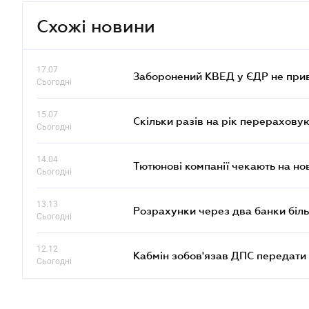
Схожі новини
17.07
Заборонений КВЕД у ЄДР не прив
Сьогодні
15.07
Скільки разів на рік перерахову
Сьогодні
14.04
Тютюнові компанії чекають на но
Сьогодні
13.13
Розрахунки через два банки біль
Сьогодні
12.12
Кабмін зобов'язав ДПС передати 
Сьогодні