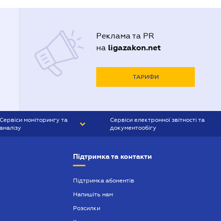
Реклама та PR
ligazakon.net
на
ТАРИФИ
Сервіси моніторингу та
Сервіси електронної звітності та
аналізу
документообігу
CONTR AGENT
Liga:REPORT
Підтримка та контакти
SMS-МАЯК
VERDICTUM
Підтримка абонентів
Напишіть нам
SEMANTRUM
Розсилки
SMS-МАЯК ІПОТЕКА