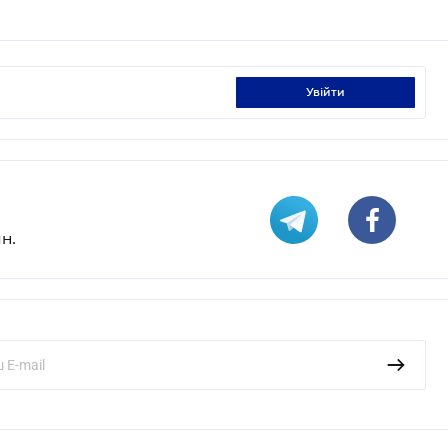
увійти
н.