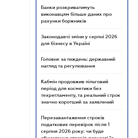
Банки розкриватимуть
виконавцям більше даних про
рахунки боржників
Законодавчі зміни у серпні 2026
для бізнесу в Україні
Головне за тиждень: державний
нагляд та регулювання
Кабмін продовжив пільговий
період для косметики без
техрегламенту, та реальний строк
значно коротший за заявлений
Перезавантаження строків
податкових перевірок після 1
серпня 2026 року: чи буде
обчислення строків давності "з