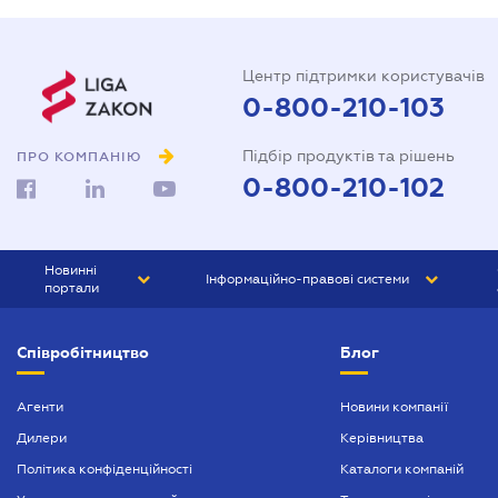
Центр підтримки користувачів
0-800-210-103
Підбір продуктів та рішень
ПРО КОМПАНІЮ
0-800-210-102
Новинні
Інформаційно-правові системи
портали
ЮРЛІГА
Право України
Співробітництво
Блог
БІЗНЕС
ГРАНД
БУХГАЛТЕР.ua
ПРАЙМ
Агенти
Новини компанії
Дилери
Керівництва
БУХГАЛТЕР ПРОФ
Політика конфіденційності
Каталоги компаній
ЮРИСТ ПРОФ