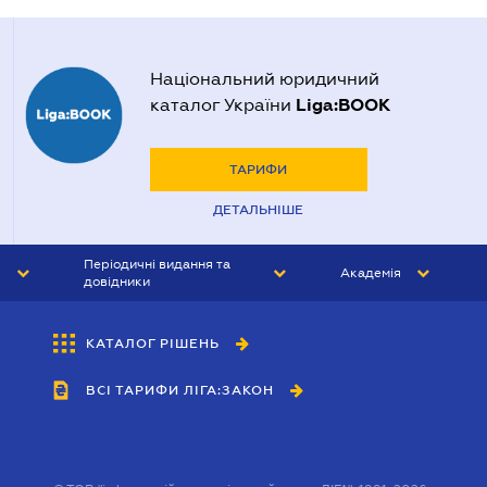
Національний юридичний
Liga:BOOK
каталог України
ТАРИФИ
ДЕТАЛЬНІШЕ
Періодичні видання та
Академія
довідники
ЮРИСТ&ЗАКОН
АКАДЕМІЯ ЛІГА:ЗАКОН
КАТАЛОГ РІШЕНЬ
БУХГАЛТЕР&ЗАКОН
ВСІ ТАРИФИ ЛІГА:ЗАКОН
ВІСНИК МСФЗ
ІНТЕРБУХ
ОСОБИСТИЙ ЕКСПЕРТ