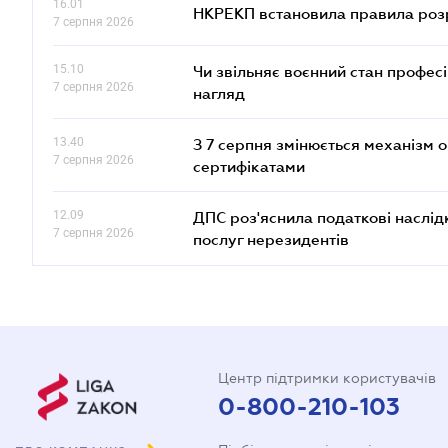
16.01
НКРЕКП встановила правила розра
7 серпня 2026
15.10
Чи звільняє воєнний стан профес
7 серпня 2026
нагляд
13.40
З 7 серпня змінюється механізм 
7 серпня 2026
сертифікатами
12.09
ДПС роз'яснила податкові наслід
7 серпня 2026
послуг нерезидентів
Центр підтримки користувачів
0-800-210-103