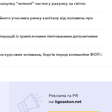
хунку "зеленої" частки у рахунку за світло
ійного учасника ринку капіталу від положень про
операцій із тримісячними лімітованими депозитними
ки курсових коливань, боргів перед колишніми ФОП і
Реклама та PR
ligazakon.net
на