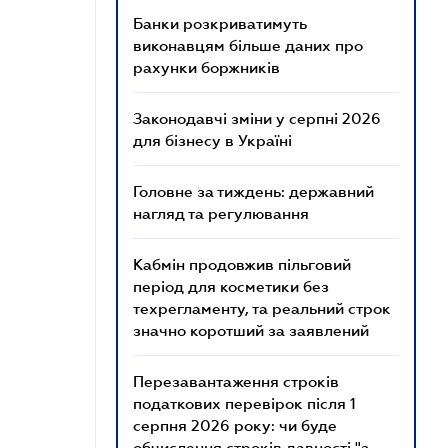
Банки розкриватимуть
виконавцям більше даних про
рахунки боржників
Законодавчі зміни у серпні 2026
для бізнесу в Україні
Головне за тиждень: державний
нагляд та регулювання
Кабмін продовжив пільговий
період для косметики без
техрегламенту, та реальний строк
значно коротший за заявлений
Перезавантаження строків
податкових перевірок після 1
серпня 2026 року: чи буде
обчислення строків давності "з