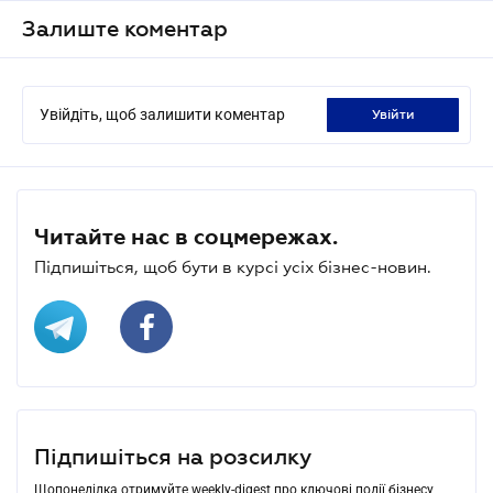
Залиште коментар
Увійдіть, щоб залишити коментар
увійти
Читайте нас в соцмережах.
Підпишіться, щоб бути в курсі усіх бізнес-новин.
Підпишіться на розсилку
Щопонеділка отримуйте weekly-digest про ключові події бізнесу