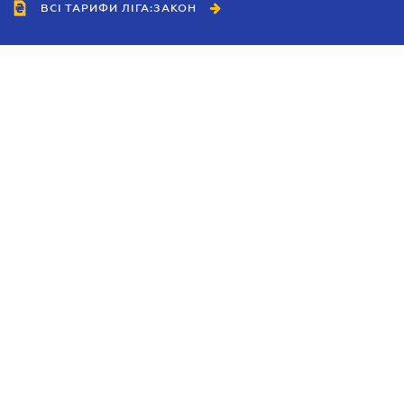
ВСІ ТАРИФИ ЛІГА:ЗАКОН
Співробітництво
Агенти
Дилери
Політика конфіденційності
Умови використання сайту
Реклама
Блог
Новини компанії
Керівництва
Каталоги компаній
Теми в центрі уваги
Підтримка та контакти