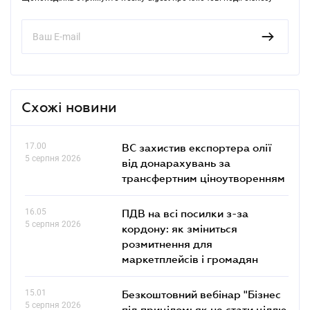
Схожі новини
17.00
ВС захистив експортера олії
5 серпня 2026
від донарахувань за
трансфертним ціноутворенням
16.05
ПДВ на всі посилки з-за
5 серпня 2026
кордону: як зміниться
розмитнення для
маркетплейсів і громадян
15.01
Безкоштовний вебінар "Бізнес
5 серпня 2026
під прицілом: як не стати ціллю