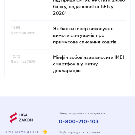
банку, податкової та БЕБ у
2026"
14.09
Як банки тепер виконують
5 серпня 2026
вимоги стягувачів про
примусове списання коштів
12.12
Мінфін зобов'язав вносити IMEI
5 серпня 2026
смартфонів у митну
декларацію
Центр підтримки користувачів
0-800-210-103
ПРО КОМПАНІЮ
Підбір продуктів та рішень