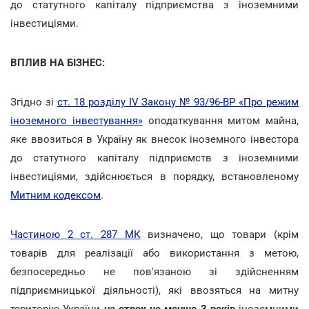
до статутного капіталу підприємства з іноземними
інвестиціями.
ВПЛИВ НА БІЗНЕС:
Згідно зі
ст. 18 розділу IV Закону № 93/96-ВР «Про режим
іноземного інвестування»
оподаткування митом майна,
яке ввозиться в Україну як внесок іноземного інвестора
до статутного капіталу підприємств з іноземними
інвестиціями, здійснюється в порядку, встановленому
Митним кодексом
.
Частиною 2 ст. 287 МК
визначено, що товари (крім
товарів для реалізації або використання з метою,
безпосередньо не пов'язаною зі здійсненням
підприємницької діяльності), які ввозяться на митну
територію України
на строк не менше 3 років
іноземними