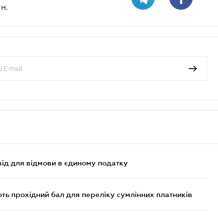
н.
ід для відмови в єдиному податку
ють прохідний бал для переліку сумлінних платників