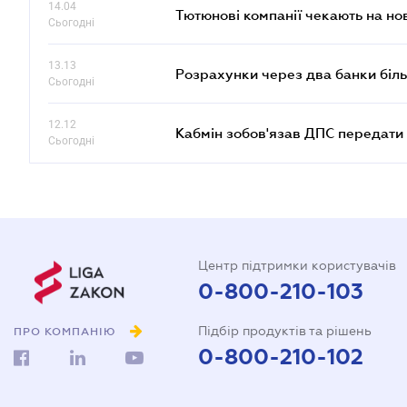
14.04
Тютюнові компанії чекають на но
Сьогодні
13.13
Розрахунки через два банки біль
Сьогодні
12.12
Кабмін зобов'язав ДПС передати 
Сьогодні
Центр підтримки користувачів
0-800-210-103
Підбір продуктів та рішень
ПРО КОМПАНІЮ
0-800-210-102