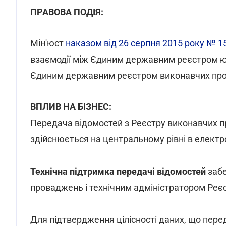
ПРАВОВА ПОДІЯ:
Мін'юст
наказом від 26 серпня 2015 року № 1
взаємодії між Єдиним державним реєстром юри
Єдиним державним реєстром виконавчих пр
ВПЛИВ НА БІЗНЕС:
Передача відомостей з Реєстру виконавчих п
здійснюється на центральному рівні в електр
Технічна підтримка передачі відомостей
забе
проваджень і технічним адміністратором Реєст
Для підтвердження цілісності даних, що пере