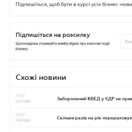
Підпишіться, щоб бути в курсі усіх бізнес-нови
Підпишіться на розсилку
Щопонеділка отримуйте weekly-digest про ключові події
бізнесу
Схожі новини
17.07
Заборонений КВЕД у ЄДР не прив
Сьогодні
15.07
Скільки разів на рік перерахову
Сьогодні