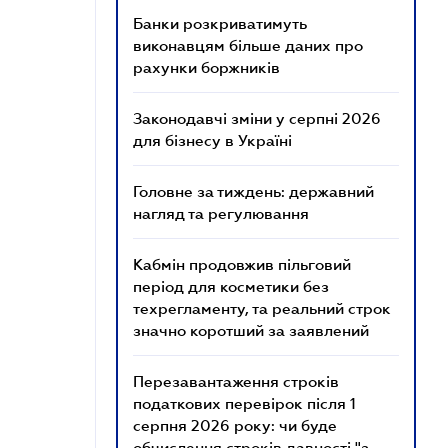
Банки розкриватимуть
виконавцям більше даних про
рахунки боржників
Законодавчі зміни у серпні 2026
для бізнесу в Україні
Головне за тиждень: державний
нагляд та регулювання
Кабмін продовжив пільговий
період для косметики без
техрегламенту, та реальний строк
значно коротший за заявлений
Перезавантаження строків
податкових перевірок після 1
серпня 2026 року: чи буде
обчислення строків давності "з